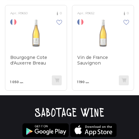
Арт.:
R9650
0
Арт.:
R9652
0
Bourgogne Cote
Vin de France
d'Auxerre Breau
Sauvignon
1 050
1 190
грн.
грн.