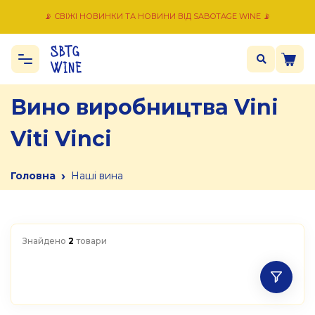
📡 СВІЖІ НОВИНКИ ТА НОВИНИ ВІД SABOTAGE WINE 📡
Вино виробництва Vini
Viti Vinci
›
Головна
Наші вина
Знайдено
2
товари