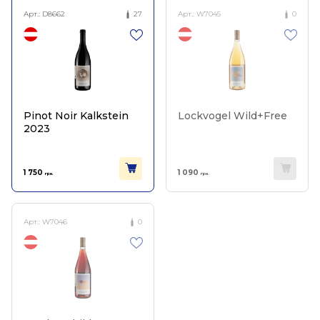
Арт.:
D8662
27
Арт.:
W7045
0
Pinot Noir Kalkstein
Lockvogel Wild+Free
2023
1 750
1 090
грн.
грн.
Арт.:
W7046
0