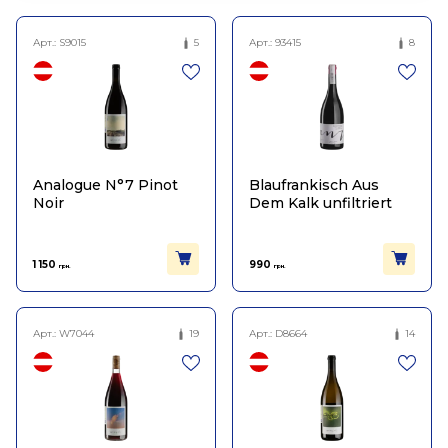
Арт.:
S9015
5
Арт.:
93415
8
Analogue N°7 Pinot
Blaufrankisch Aus
Noir
Dem Kalk unfiltriert
1 150
990
грн.
грн.
Арт.:
W7044
19
Арт.:
D8664
14