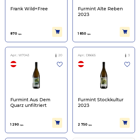
Frank Wild+Free
Furmint Alte Reben
2023
870
1 850
грн.
грн.
Арт.:
W7043
20
Арт.:
D8665
3
Furmint Aus Dem
Furmint Stockkultur
Quarz unfiltriert
2023
1 290
2 750
грн.
грн.