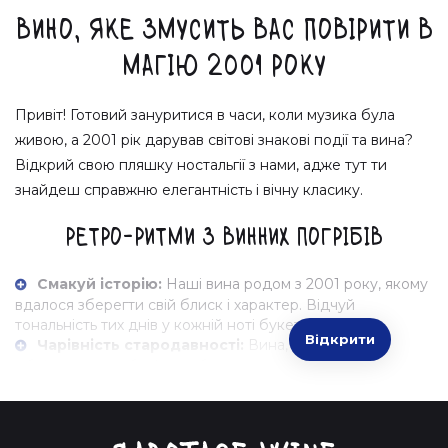
Вино, яке змусить вас повірити в
магію 2001 року
Привіт! Готовий зануритися в часи, коли музика була
живою, а 2001 рік дарував світові знакові події та вина?
Відкрий свою пляшку ностальгії з нами, адже тут ти
знайдеш справжню елегантність і вічну класику.
Ретро-ритми з винних погрібів
Смакуй історію:
Наші вина родом з 2001 року, якому
вдалося зберегти свій блиск і характер. Відчуй
тональність тих днів у кожній ноті букета.
Відкрити
Чарівність стародавності:
Вина, витримані
дбайливо і з любов'ю, щоб донести до тебе найкраще з
минулого.
Нестримна авантюра Зиновія