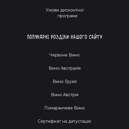
у світі вин. Хапай бокал і гайда в атмосферу, де кожен
Умови дисконтної
ковток пише свою історію.
програми
Пам’ятай: Зиновій завжди на сторожі твоїх смакових
вражень. Обирай найкраще та відкривай нові горизонти
Популярні розділи нашого сайту
разом із Sabotage Wine. Бо вино — це про задоволення,
авантюри та посмішку на обличчі. Ласкаво просимо до
клубу любителів натурального винного мистецтва!
Червоне Вино
Вино Австралія
Вино Грузія
Вино Австрія
Помаранчеве Вино
Cертифікат на дегустацію