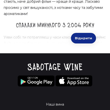
стають, наче добрий фільм — краще й краще. Ласкаво
просимо у світ вишуканості, з нотками часу та забутими
ароматиками!
Спалахи минулого з 2004 року
Уяви собі: ти потрапляєш у часи класитики, коли Джеймс
Відкрити
Вайнс ще не був відомий, і ми всі мріяли про виноробні
авантюри. Саме 2004 рік — це час, коли натхнення куди
везе, а вино грає! Знахідки цього року — справжні зірки
на винному небосхилі, здатні перетворити будь-який
вечір у маленьке свято.
Що повинно бути в твоєму кошику?
Шардоне:
Вражаюче, насичене і справжнє мистецтво
в келиху. Як твіти Ейнштейна — коротко і по суті!
Каберне Совіньйон:
Вибухова суміш темних фруктів
Наші вина
і спецій. Настільки ж інтригуюче, як фінал улюбленого