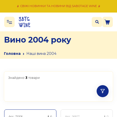
📡 СВІЖІ НОВИНКИ ТА НОВИНИ ВІД SABOTAGE WINE 📡
Вино 2004 року
›
Головна
Наші вина 2004
Знайдено
3
товари
Арт.:
T5006
6
Арт.:
S6827
0