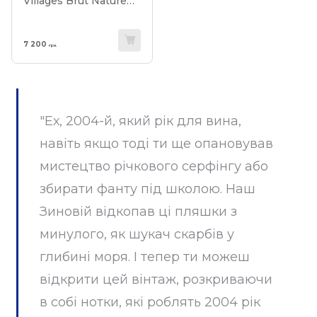
Villages Brut Nature
Millesime 2004
7 200
грн.
"Ех, 2004-й, який рік для вина,
навіть якщо тоді ти ще опановував
мистецтво річкового серфінгу або
збирати фанту під школою. Наш
Зиновій відкопав ці пляшки з
минулого, як шукач скарбів у
глибині моря. І тепер ти можеш
відкрити цей вінтаж, розкриваючи
в собі нотки, які роблять 2004 рік