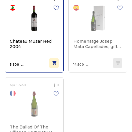
Chateau Musar Red
Homenatge Josep
2004
Mata Capellades, gift
box 2004
5 600
14 500
грн.
грн.
Арт.:
S5250
0
The Ballad Of The