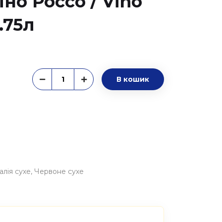
іно Россо / Vino
.75л
В кошик
талія сухе
Червоне сухе