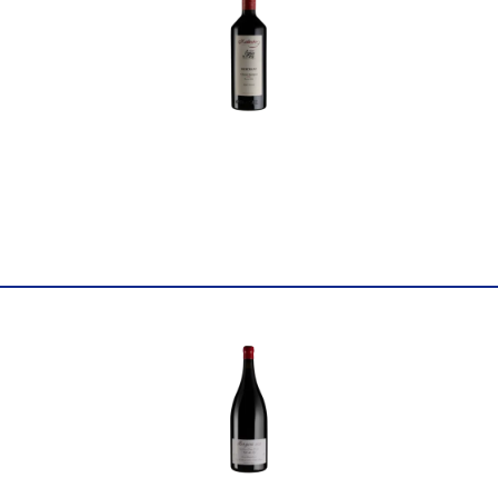
Країна
Італія
Постачальник
Az. Agr. Cascina ‘Tavijn d
Колір
Червоне
Цукор
сухе
Міцність
13
Виноград
Фреіза, Барбера
Об'єм
0.75