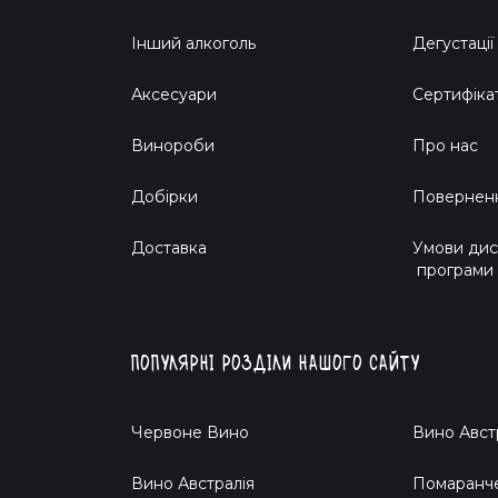
Інший алкоголь
Дегустації
Аксесуари
Сертифіка
Винороби
Про нас
Добірки
Поверненн
Доставка
Умови дис
програми
Популярні розділи нашого сайту
Червоне Вино
Вино Авст
Вино Австралія
Помаранч