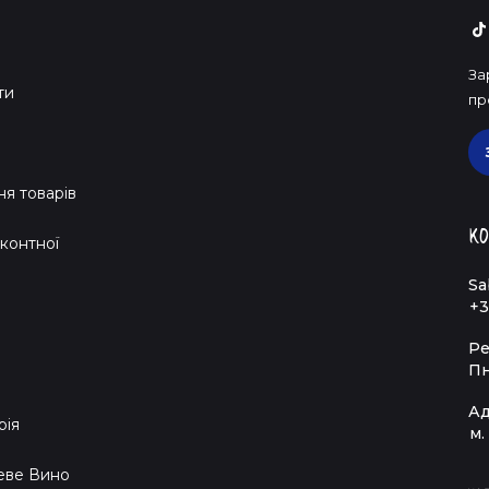
За
ти
пр
я товарів
Ко
контної
Sa
+3
Ре
Пн
Ад
рія
м.
еве Вино