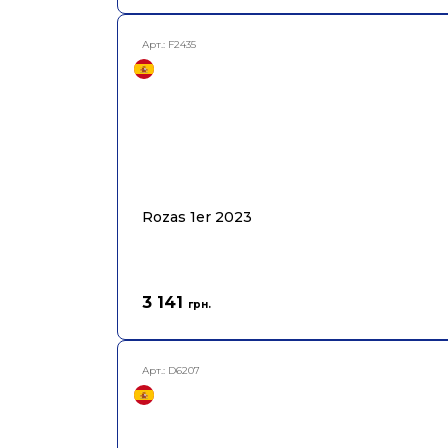
Арт.:
F2435
Rozas 1er 2023
3 141
грн.
Арт.:
D6207