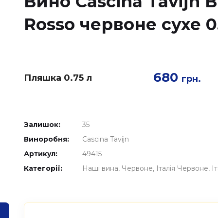
Вино Cascina Tavijn В
Rosso червоне сухе 0
680
Пляшка 0.75 л
грн.
Залишок:
35
Виноробня:
Cascina Tavijn
Артикул:
49415
Категорії:
Наші вина
Червоне
Італія Червоне
І