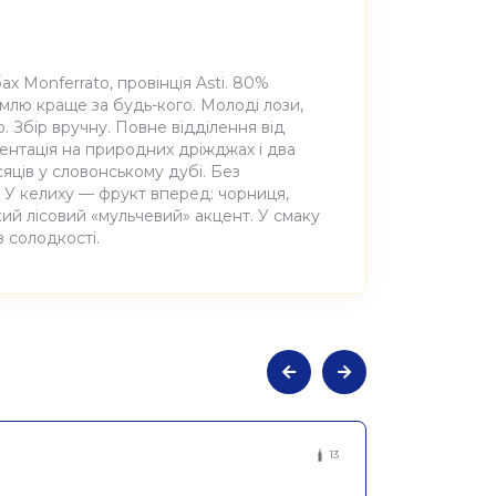
ах Monferrato, провінція Asti. 80%
емлю краще за будь-кого. Молоді лози,
o. Збір вручну. Повне відділення від
ентація на природних дріжджах і два
сяців у словонському дубі. Без
у. У келиху — фрукт вперед: чорниця,
гкий лісовий «мульчевий» акцент. У смаку
з солодкості.
льне сухе червоне Віно Россо,
13