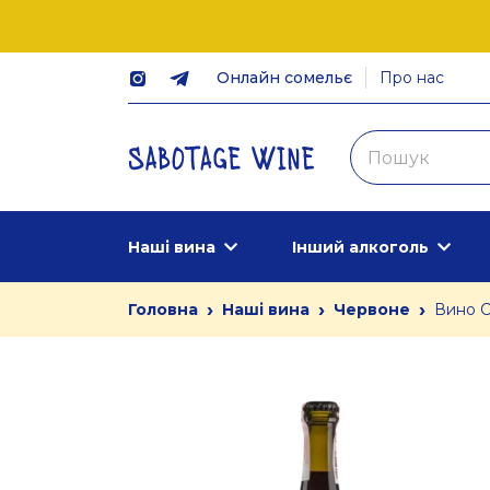
Онлайн сомельє
Про нас
Наші вина
Інший алкоголь
›
›
›
Головна
Наші вина
Червоне
Вино C