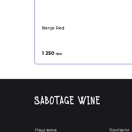
Benje Red
1 250
грн.
Наші вина
Контакти