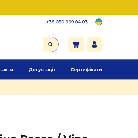
+38 050 969 84 03
такти
Дегустації
Сертифікати