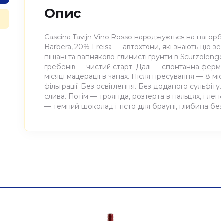
Опис
Cascina Tavijn Vino Rosso народжується на пагорб
Barbera, 20% Freisa — автохтони, які знають цю з
піщані та вапняково-глинисті ґрунти в Scurzoleng
гребенів — чистий старт. Далі — спонтанна ферм
місяці мацерації в чанах. Після пресування — 8 мі
фільтрації. Без освітлення. Без доданого сульфіт
слива. Потім — троянда, розтерта в пальцях, і ле
— темний шоколад і тісто для брауні, глибина бе
Атрибути
Значення
Виноробня
Cascina Tavijn
Найменування
Вино виноградне натура
повне
Cascina Tavijn 0,75л