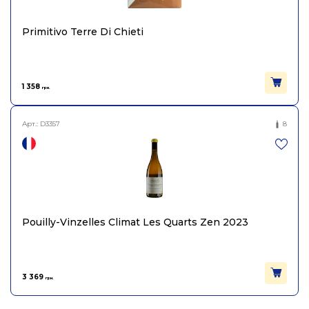
Primitivo Terre Di Chieti
1 358
грн.
Арт.:
D3357
8
Pouilly-Vinzelles Climat Les Quarts Zen 2023
3 369
грн.