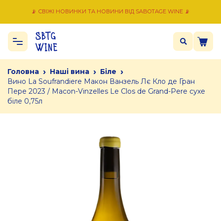
📡 СВІЖІ НОВИНКИ ТА НОВИНИ ВІД SABOTAGE WINE 📡
›
›
›
Головна
Наші вина
Біле
Вино La Soufrandiere Макон Ванзель Лє Кло де Гран
Пере 2023 / Macon-Vinzelles Le Clos de Grand-Pere сухе
біле 0,75л