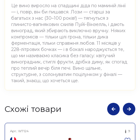
Це вино виросло на спадщині діда по маминій лінії
— і, повір, він би пишався. Лози — старші за
багатьох з нас (30–100 років!) — тягнуться з
глинисто-вапнякових схилів Пуйї-Вінзелль, і дають
виноград, який збирають виключно вручну. Ніяких
компромісів — тільки цілі грона, тільки дика
ферментація, тільки справжня любов. 11 місяців у
228-літрових бочках — і в бокалі народжується те,
що ми називаємо класика без галасу: квітучий
виноградник, стиглі фрукти, дрібка диму, як спогад
про теплий вечір біля печі. Вино щільне,
структурне, з солонуватим поцілунком у фіналі —
такий, знаєш, що хочеться ще.
Атрибути
Значення
Cхожі товари
Виноробня
La Soufrandiere
Арт.:
W7124
9
Вино виноградне