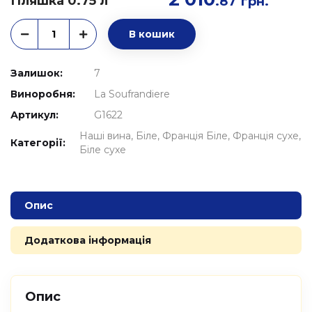
Пляшка 0.75 л
.87
грн.
В кошик
Залишок:
7
Виноробня:
La Soufrandiere
Артикул:
G1622
Наші вина
Біле
Франція Біле
Франція сухе
Категорії:
Біле сухе
Опис
Додаткова інформація
Опис