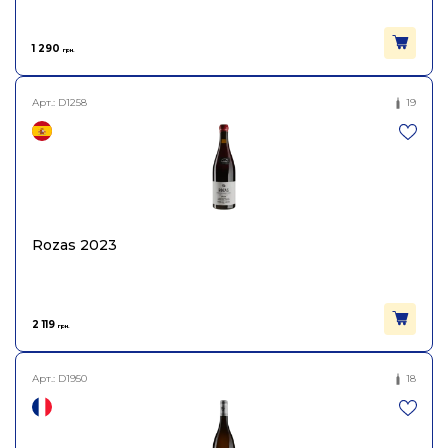
1 290
грн.
Арт.:
D1258
19
Rozas 2023
2 119
грн.
Арт.:
D1950
18