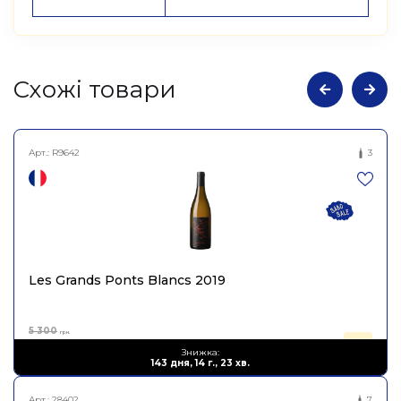
Cхожі товари
Арт.:
R9642
3
Les Grands Ponts Blancs 2019
5 300
грн.
2 120
Знижка:
грн.
143 дня, 14 г., 23 хв.
Арт.:
28402
7