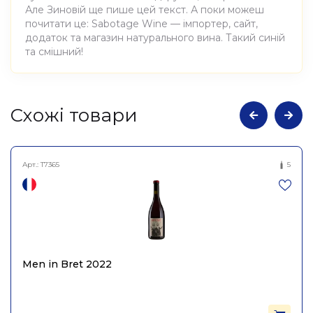
Але Зиновій ще пише цей текст. А поки можеш
почитати це: Sabotage Wine — імпортер, сайт,
додаток та магазин натурального вина. Такий синій
та смішний!
Атрибути
Значення
Cхожі товари
Виноробня
Heinrich
Арт.:
T7365
5
Вино виноградне
Найменування
натуральне сухе червоне
повне
Піно Фрейхайт 2022,
Heinrich 750мл
Країна
Австрія
Men in Bret 2022
Колір
Червоне