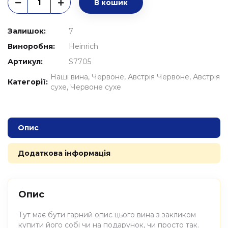
В кошик
Залишок:
7
Виноробня:
Heinrich
Артикул:
S7705
Наші вина
Червоне
Австрія Червоне
Австрія
Категорії:
сухе
Червоне сухе
Опис
Додаткова інформація
Опис
Тут має бути гарний опис цього вина з закликом
купити його собі чи на подарунок, чи просто так.