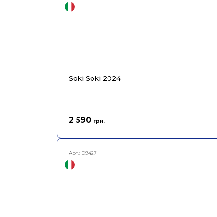
Soki Soki 2024
2 590
грн.
Арт.:
D9427