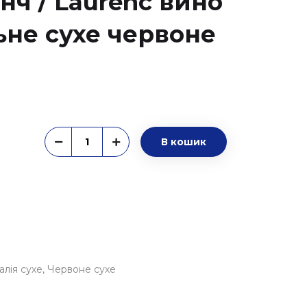
нч / Laurenc вино
не сухе червоне
В кошик
талія сухе
Червоне сухе