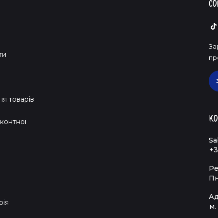
Со
За
ти
пр
я товарів
Ко
контної
Sa
+3
Ре
Пн
Ад
рія
м.