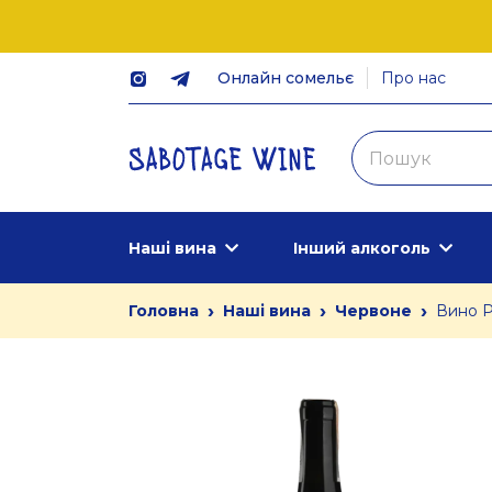
Онлайн сомельє
Про нас
Наші вина
Інший алкоголь
›
›
›
Головна
Наші вина
Червоне
Вино P