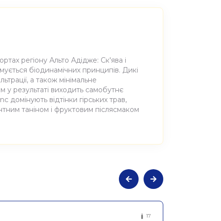
ртах регіону Альто Адідже: Ск'ява і
ується біодинамічних принципів. Дикі
льтрації, а також мінімальне
м у результаті виходить самобутнє
c домінують відтінки гірських трав,
антним таніном і фруктовим післясмаком
альне сухе червоне Лауренч 2018,
17