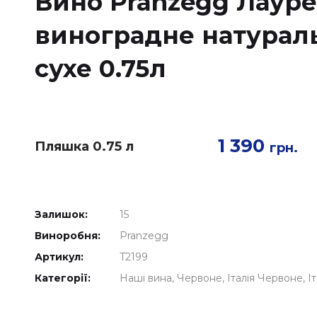
Вино Pranzegg Лауре
виноградне натураль
сухе 0.75л
1 390
Пляшка 0.75 л
грн.
Залишок:
15
Виноробня:
Pranzegg
Артикул:
T2199
Категорії:
Наші вина
Червоне
Італія Червоне
І