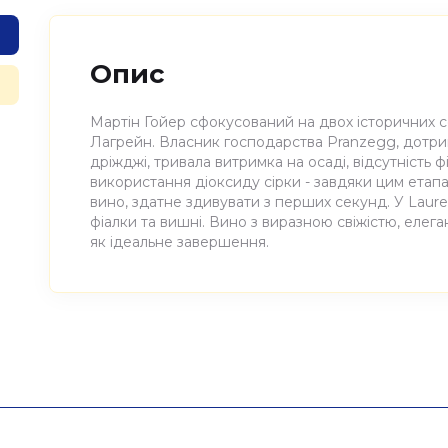
Опис
Мартін Гойер сфокусований на двох історичних со
Лагрейн. Власник господарства Pranzegg, дотрим
дріжджі, тривала витримка на осаді, відсутність фі
використання діоксиду сірки - завдяки цим етапа
вино, здатне здивувати з перших секунд. У Lauren
фіалки та вишні. Вино з виразною свіжістю, елег
як ідеальне завершення.
Атрибути
Значення
Виноробня
Pranzegg
Найменування
Вино виноградне натур