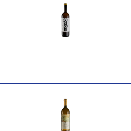
повне
Pranzegg 0,75л
Країна
Італія
Постачальник
Martin Gojer
Колір
Червоне
Цукор
сухе
Міцність
12.5
Вінтаж
2018
Виноград
Лагрейн
Об'єм
0.75