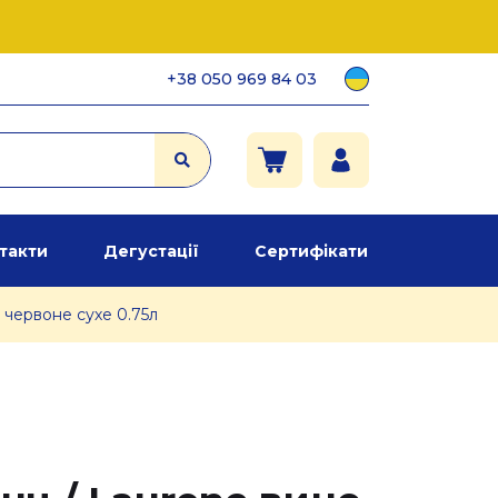
+38 050 969 84 03
такти
Дегустації
Сертифікати
 червоне сухе 0.75л