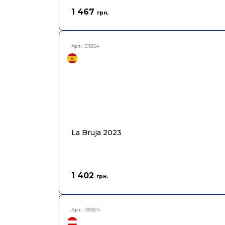
1 467
грн.
Арт.:
D1254
La Bruja 2023
1 402
грн.
Арт.:
R8924