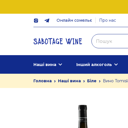
Онлайн сомельє
Про нас
Наші вина
Інший алкоголь
›
›
›
Головна
Наші вина
Біле
Вино Tomisl