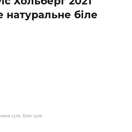
ic Хольберг 2021
е натуральне біле
чина сухе
Біле сухе