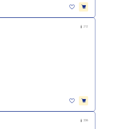
212
338