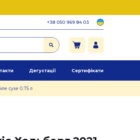
+38 050 969 84 03
такти
Дегустації
Сертифікати
ле сухе 0.75 л