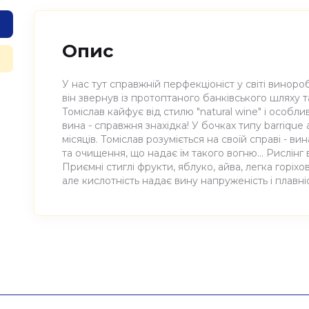
Опис
У нас тут справжній перфекціоніст у світі виноро
він звернув із протоптаного банківського шляху т
Томіслав кайфує від стилю "natural wine" і особл
вина - справжня знахідка! У бочках типу barriqu
місяців. Томіслав розуміється на своїй справі - в
та очищення, що надає їм такого вогню... Рислінг
Приємні стиглі фрукти, яблуко, айва, легка горіхо
але кислотність надає вину напруженість і плавні
Атрибути
Значення
Виноробня
Tomislav Markovic