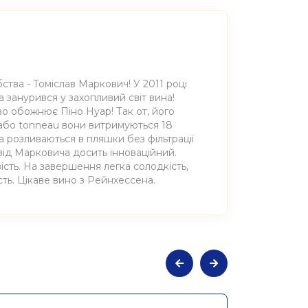
бства - Томіслав Маркович! У 2011 році
а занурився у захопливий світ вина!
иво обожнює Піно Нуар! Так от, його
e або tonneau вони витримуються 18
ина розливаються в пляшки без фільтрації
 від Марковича досить інноваційний.
вість. На завершення легка солодкість,
сть. Цікаве вино з Рейнхессена.