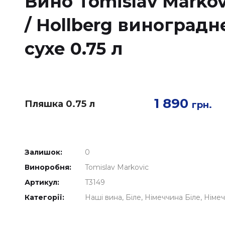
Вино Tomislav Markov
/ Hollberg виноградн
сухе 0.75 л
1 890
Пляшка 0.75 л
грн.
Залишок:
0
Виноробня:
Tomislav Markovic
Артикул:
T3149
Категорії:
Наші вина
Біле
Німеччина Біле
Німеч