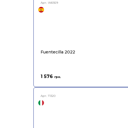
Арт.:
W6929
Fuentecilla 2022
1 576
грн.
Арт.:
T1320