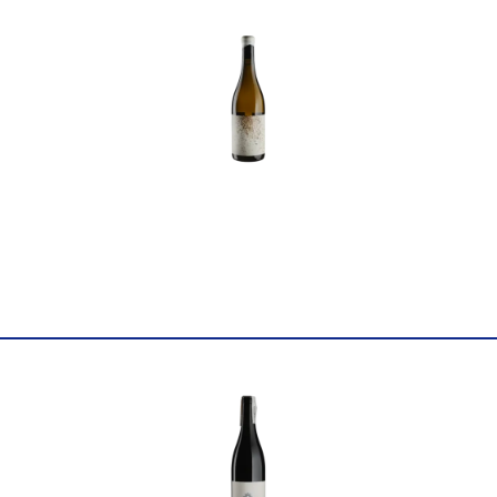
Найменування
Вино виноградне натурал
повне
Tomislav Markovic 0,75л
Країна
Німеччина
Постачальник
Weingut Tomislav Markov
Колір
Біле
Цукор
сухе
Міцність
12
Вінтаж
2021
Виноград
Рислінг
Об'єм
0.75