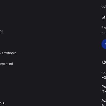
Со
За
ти
пр
я товарів
Ко
контної
Sa
+3
Ре
Пн
Ад
рія
м.