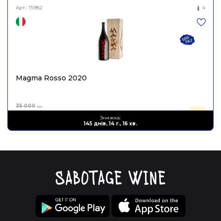
Арт.:
T5982
4
Magma Rosso 2020
35 000
грн.
21 000
Знижка:
грн.
145 днів, 14 г., 16 хв.