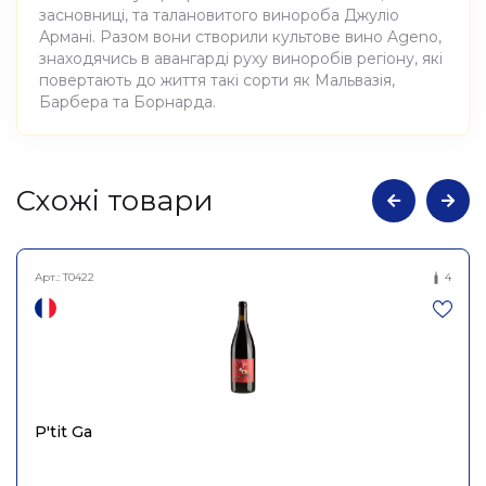
засновниці, та талановитого винороба Джуліо
Армані. Разом вони створили культове вино Ageno,
знаходячись в авангарді руху виноробів регіону, які
повертають до життя такі сорти як Мальвазія,
Барбера та Борнарда.
Атрибути
Значення
Cхожі товари
Виноробня
La Stoppa
Арт.:
T0422
4
Вино виноградне
Найменування
натуральне сухе червоне
повне
Барбера Делла Стоппа
2006, La Stoppa 0,75л
Країна
Італія
P'tit Ga
Azienda Vitivinicola La
Постачальник