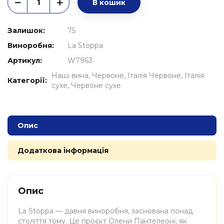
В кошик
Залишок:
75
Виноробня:
La Stoppa
Артикул:
W7963
Наші вина
Червоне
Італія Червоне
Італія
Категорії:
сухе
Червоне сухе
Опис
Додаткова інформація
Опис
La Stoppa — давня виноробня, заснована понад
століття тому. Це проєкт Олени Пантелеоні, як