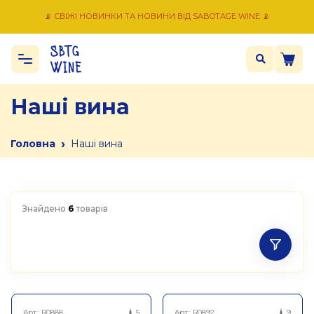
📡 СВІЖІ НОВИНКИ ТА НОВИНИ ВІД SABOTAGE WINE 📡
Наші вина
›
Головна
Наші вина
Знайдено
6
товарів
Арт.:
R0888
5
Арт.:
R0892
9