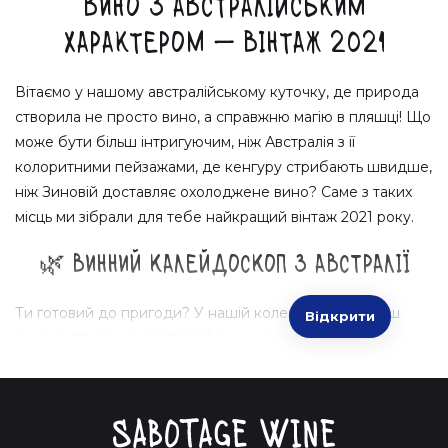
Вино з австралійським
характером — Вінтаж 2021
Вітаємо у нашому австралійському куточку, де природа
створила не просто вино, а справжню магію в пляшці! Що
може бути більш інтригуючим, ніж Австралія з її
колоритними пейзажами, де кенгуру стрибають швидше,
ніж Зиновій доставляє охолоджене вино? Саме з таких
місць ми зібрали для тебе найкращий вінтаж 2021 року.
🌿 Винний калейдоскоп з Австралії
Ти готовий до пригоди? У нашій колекції ти знайдеш
Відкрити
вина зі справжнім австралійським духом — від іскристих
білих до насичених червоних. Кожен ковток переносить
тебе прямо на виноградники сонячної країни, де кожна
ягідка, як маленьке сонце, ділиться з тобою своєю
енергією.