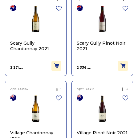
Scary Gully
Scary Gully Pinot Noir
Chardonnay 2021
2021
2 271
2 336
грн.
грн.
Арт.:
R0886
4
Арт.:
R0887
13
Village Chardonnay
Village Pinot Noir 2021