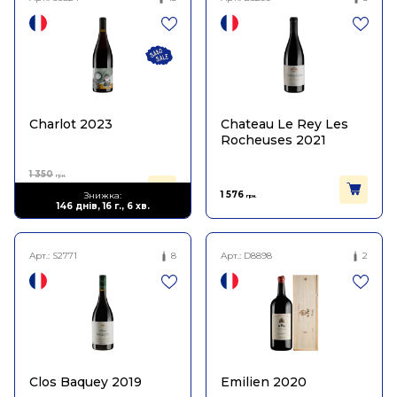
Charlot 2023
Chateau Le Rey Les
Rocheuses 2021
1 350
грн.
810
1 576
Знижка:
грн.
грн.
146 днів, 16 г., 6 хв.
Арт.:
S2771
8
Арт.:
D8898
2
Clos Baquey 2019
Emilien 2020