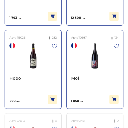
1 793
12 500
грн.
грн.
Арт.:
R5026
232
Арт.:
T0987
134
Hobo
Mol
990
1 050
грн.
грн.
Арт.:
Q4513
0
Арт.:
Q4511
0