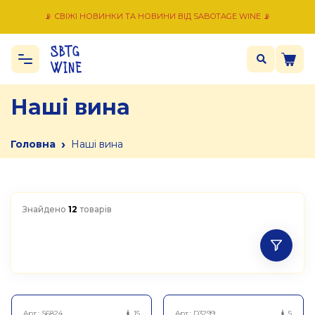
📡 СВІЖІ НОВИНКИ ТА НОВИНИ ВІД SABOTAGE WINE 📡
Наші вина
›
Головна
Наші вина
Знайдено
12
товарів
Арт.:
S6824
15
Арт.:
D3299
5