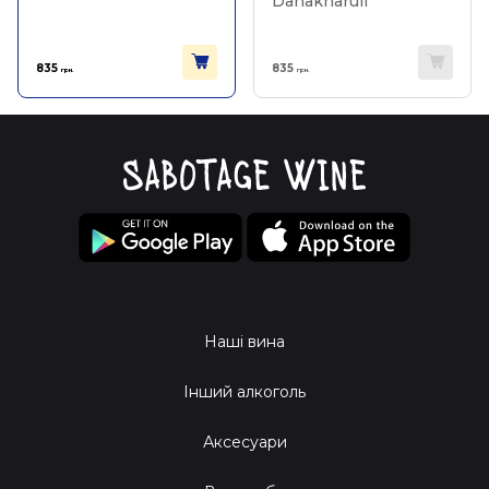
Danakharuli
835
835
грн.
грн.
Наші вина
Інший алкоголь
Аксесуари