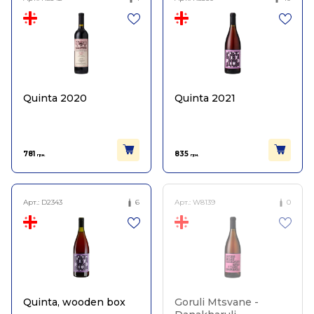
Quinta 2020
Quinta 2021
781
835
грн.
грн.
Арт.:
D2343
6
Арт.:
W8139
0
Quinta, wooden box
Goruli Mtsvane -