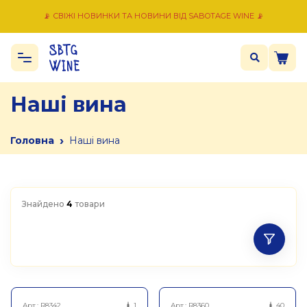
📡 СВІЖІ НОВИНКИ ТА НОВИНИ ВІД SABOTAGE WINE 📡
Наші вина
›
Головна
Наші вина
Знайдено
4
товари
Арт.:
R8342
1
Арт.:
R8360
40