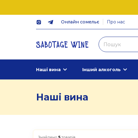
Онлайн сомельє
Про нас
Наші вина
Інший алкоголь
Наші вина
Знайдено
5
товарів