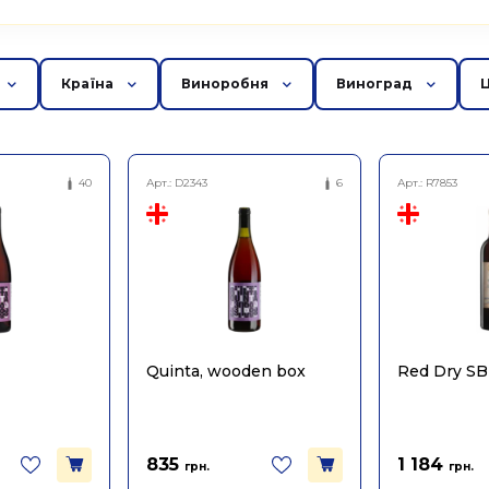
Країна
Виноробня
Виноград
40
Арт.:
D2343
6
Арт.:
R7853
Quinta, wooden box
Red Dry SB
835
1 184
грн.
грн.