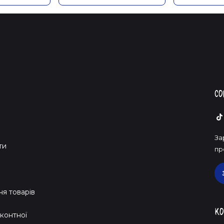
Со
За
ти
пр
я товарів
Ко
контної