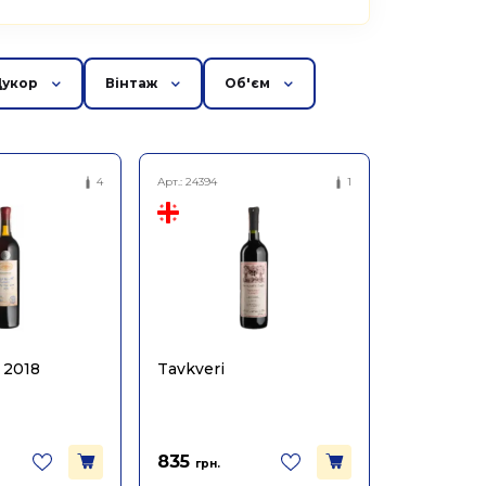
Цукор
Вінтаж
Об'єм
4
Арт.:
24394
1
 2018
Tavkveri
835
грн.