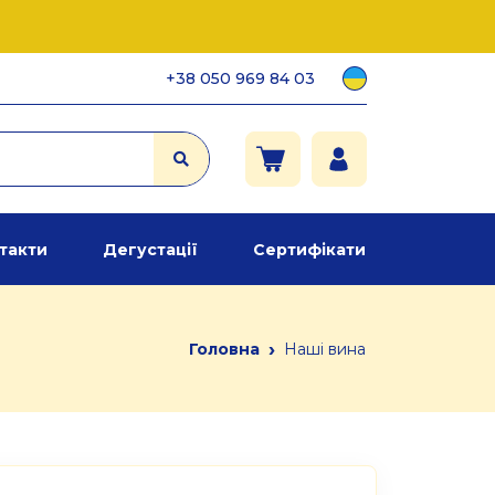
+38 050 969 84 03
такти
Дегустації
Сертифікати
›
Головна
Наші вина