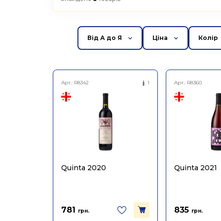
Від А до Я
Ціна
Колір
Арт.:
R8342
1
Арт.:
R8360
Quinta 2020
Quinta 2021
781
835
грн.
грн.