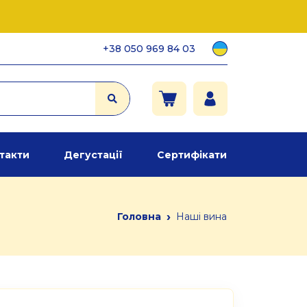
+38 050 969 84 03
такти
Дегустації
Сертифікати
›
Головна
Наші вина