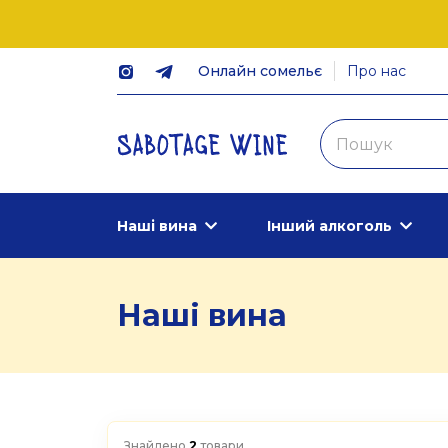
Онлайн сомельє
Про нас
Наші вина
Інший алкоголь
Наші вина
Знайдено
2
товари