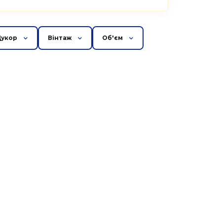
Цукор
Вінтаж
Об'єм