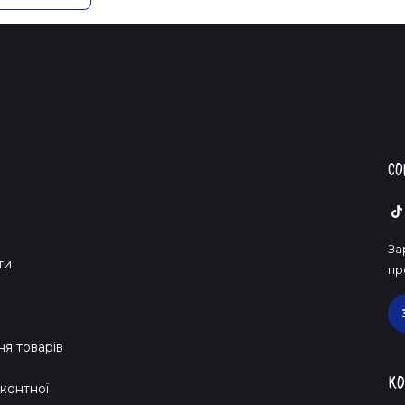
Со
За
ти
пр
я товарів
Ко
контної