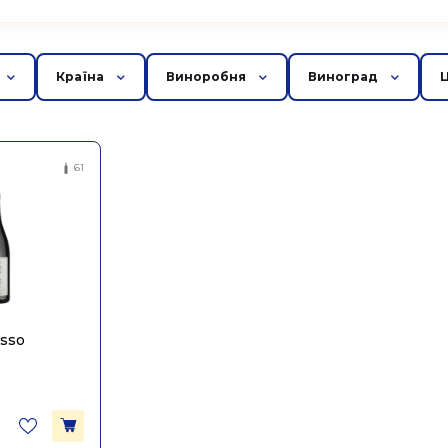
Країна
Виноробня
Виноград
61
osso