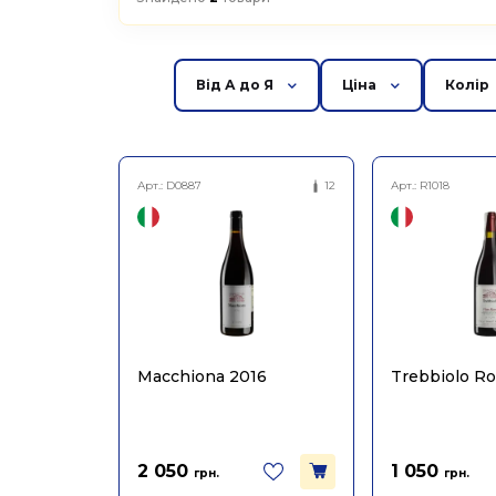
Від А до Я
Ціна
Колір
Арт.:
D0887
12
Арт.:
R1018
Macchiona 2016
Trebbiolo R
2 050
1 050
грн.
грн.