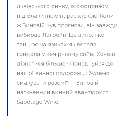
львівського ринку, із сюрпризом
під блакитною парасолькою. Коли
ж Зиновій чув прогнози, він завжди
вибирав Лагрейн. Це вино, яке
танцює на язиках, як весела
гондола у вечірньому сяйві. Хочеш
дізнатися більше? Приєднуйся до
нашої винної подорожі, і будемо
смакувати разом!" — Зиновій,
натхненний винний авантюрист
Sabotage Wine.