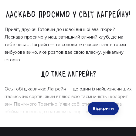
Ласкаво просимо у світ Лагрейну!
Привіт, друже! Готовий до нової винної авантюри?
Ласкаво просимо у наш затишний винний клуб, де на
тебе чекає Лагрейн — те соковите і часом навіть трохи
вибухове вино, яке розповідає свою власну, унікальну
історію.
Що таке Лагрейн?
Ось тобі цікавинка: Лагрейн — це один із найвизначніших
італійських сортів, який втілює всю таємничість і колорит
вин Північного Трентіно. Уяви собі стиглу вишню, яка
Відкрити
обіймає шоколад із натяком на чорнослив. Так, це і є
Лагрейн, готовий здивувати та надихнути. Зиновій вже
пакує для тебе цей унікальний напій з "леопардовою
швидкістю".