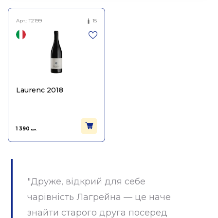
Арт.:
T2199
15
Laurenc 2018
1 390
грн.
"Друже, відкрий для себе
чарівність Лагрейна — це наче
знайти старого друга посеред