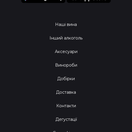
Святкова легкість: Вина з Мельє освіжають, наче
прохолодний бриз в спекотний день.
Ароматична вишуканість: Чистий, збалансований
смак, от ніби співаєш у душі.
Наші вина
Природна автентичність: Саме натуральне, як ранкове
сонце на горизонті.
Інший алкоголь
Зиновій радить: найкращі моменти для
Аксесуари
Мельє
Винороби
Заради сміху, для душі чи для друзів — вина з Мельє
вкладаються ідеально у кожен момент. 🌟 Пікніки з видом
Добірки
на заходяче сонце? Дегустації у твоїй вітальні? Незабутні
Доставка
сюрпризи для близьких? Все це — досконалий привід,
щоб дозволити Мельє розіграти свій магічний чар.
Контакти
Відчуй себе частиною винного клуба!
Дегустації
Ми створюємо сміливе, творче місце, де навіть Зиновій