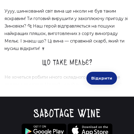
Уууу, шинкований світ вина ще ніколи не був таким
яскравим! Ти готовий вирушити у захоплюючу пригоду зі
Зиновієм? 🐆 Наш герой відправляється на пошуки
найкращих пляшок, виготовлених з сорту винограду
Мельє. І знаєш що? Ці вина — справжній скарб, який ти
мусиш відкрити! 🍷
Що таке Мельє?
Не хочеться робити нічого складного. Мельє — це не
Відкрити
просто інгредієнт. Це твій новий винний друг, готовий
привнести хвилю емоцій у кожен твій день. Вина з Мельє
— це наче спроба зупинити час і втікти на край світу
всього за один ковток. Відкрий для себе цю унікальність!
Чому вибирати Мельє?