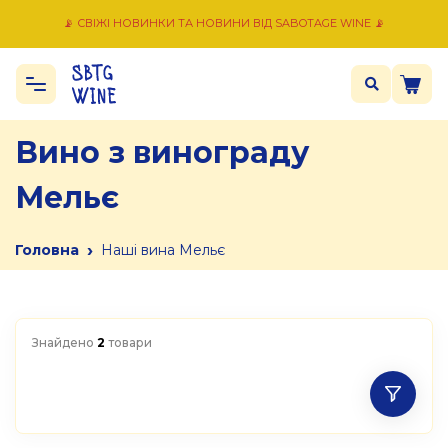
📡 СВІЖІ НОВИНКИ ТА НОВИНИ ВІД SABOTAGE WINE 📡
Вино з винограду
Мельє
›
Головна
Наші вина Мельє
Знайдено
2
товари