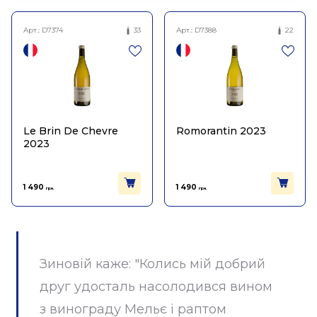
Арт.:
D7374
33
Арт.:
D7388
22
Le Brin De Chevre
Romorantin 2023
2023
1 490
1 490
грн.
грн.
Зиновій каже: "Колись мій добрий
друг удосталь насолодився вином
з винограду Мельє і раптом