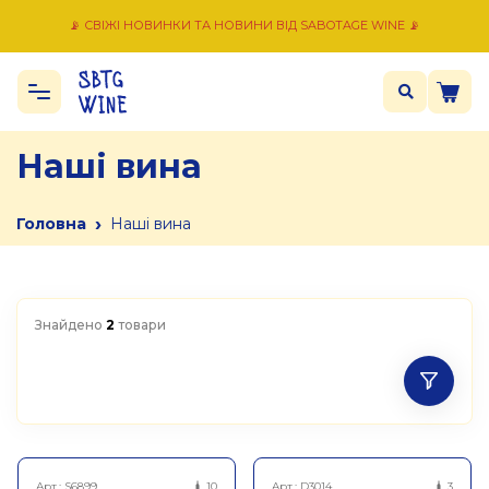
📡 СВІЖІ НОВИНКИ ТА НОВИНИ ВІД SABOTAGE WINE 📡
Наші вина
›
Головна
Наші вина
Знайдено
2
товари
Арт.:
S6899
10
Арт.:
D3014
3