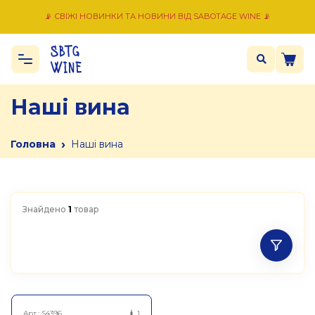
📡 СВІЖІ НОВИНКИ ТА НОВИНИ ВІД SABOTAGE WINE 📡
Наші вина
›
Головна
Наші вина
Знайдено
1
товар
Арт.:
S4396
1