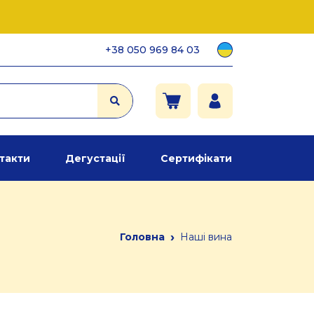
+38 050 969 84 03
такти
Дегустації
Сертифікати
›
Головна
Наші вина