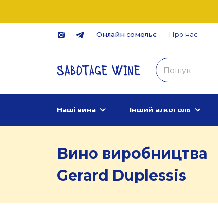
Онлайн сомельє
Про нас
Наші вина
Інший алкоголь
Вино виробництва
Gerard Duplessis