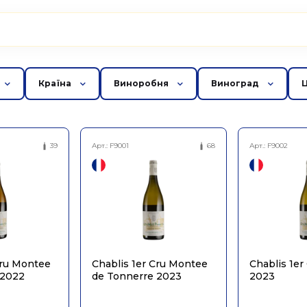
Країна
Виноробня
Виноград
39
Арт.:
F9001
68
Арт.:
F9002
Cru Montee
Chablis 1er Cru Montee
Chablis 1er 
 2022
de Tonnerre 2023
2023