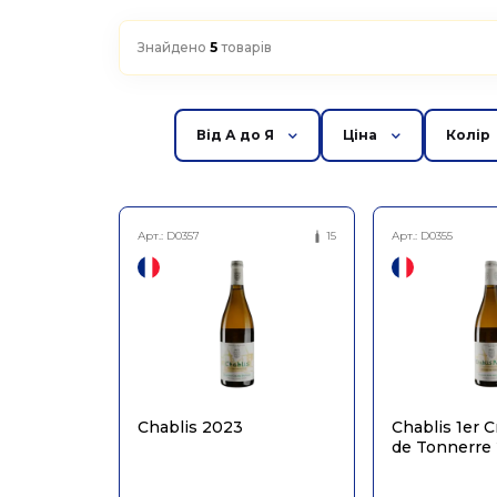
Знайдено
5
товарів
Від А до Я
Ціна
Колір
Арт.:
D0357
15
Арт.:
D0355
Chablis 2023
Chablis 1er 
de Tonnerre