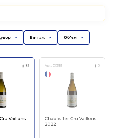
Цукор
Вінтаж
Об'єм
89
Арт.:
D0356
0
Cru Vaillons
Chablis 1er Cru Vaillons
2022