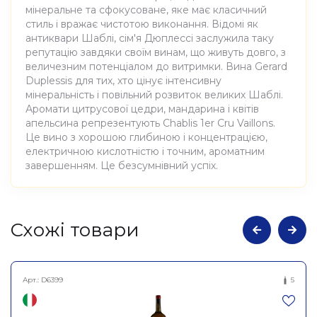
мінеральне та сфокусоване, яке має класичний
стиль і вражає чистотою виконання. Відомі як
антиквари Шаблі, сім'я Дюплессі заслужила таку
репутацію завдяки своїм винам, що живуть довго, з
величезним потенціалом до витримки. Вина Gerard
Duplessis для тих, хто цінує інтенсивну
мінеральність і повільний розвиток великих Шаблі.
Аромати цитрусової цедри, мандарина і квітів
апельсина репрезентують Chablis 1er Cru Vaillons.
Це вино з хорошою глибиною і концентрацією,
електричною кислотністю і точним, ароматним
завершенням. Це безсумнівний успіх.
Атрибути
Значення
Cхожі товари
Виноробня
Gerard Duplessis
Арт.:
D6399
5
Вино виноградне
натуральне сухе біле
Найменування