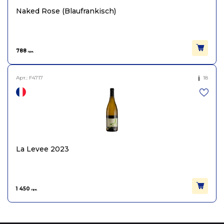
Naked Rose (Blaufrankisch)
788
грн.
Арт.:
F4717
18
La Levee 2023
1 450
грн.