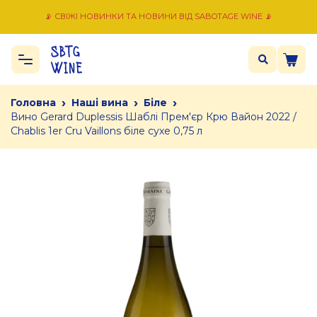
📡 СВІЖІ НОВИНКИ ТА НОВИНИ ВІД SABOTAGE WINE 📡
›
›
›
Головна
Наші вина
Біле
Вино Gerard Duplessis Шаблі Прем'єр Крю Вайон 2022 /
Chablis 1er Cru Vaillons біле сухе 0,75 л