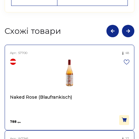
Cхожі товари
Арт.:
S7700
48
Naked Rose (Blaufrankisch)
788
грн.
Арт.:
W7345
27