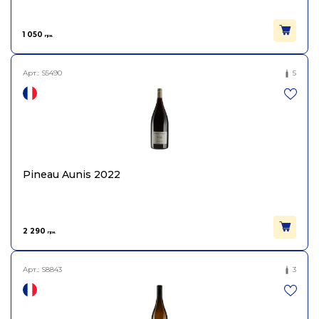
1 050
грн.
Арт.:
S5490
5
Pineau Aunis 2022
2 290
грн.
Арт.:
S8843
3