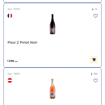
Арт.:
F3075
42
Pour 2 Pinot Noir
1 090
грн.
Арт.:
T3067
386