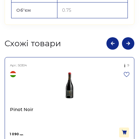
Об'єм
0.75
Cхожі товари
Арт.:
50304
9
Pinot Noir
1 090
грн.