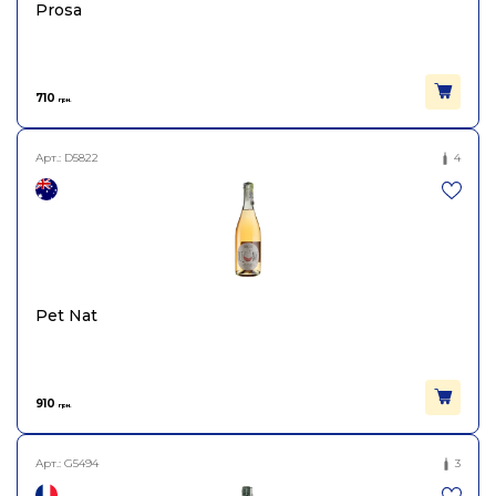
Prosa
710
грн.
Арт.:
D5822
4
Pet Nat
910
грн.
Арт.:
G5494
3