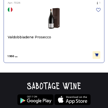
Арт.:
T5128
1
Valdobbiadene Prosecco
1 950
грн.