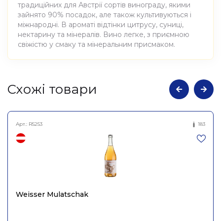
традиційних для Австрії сортів винограду, якими
зайнято 90% посадок, але також культивуються і
міжнародні. В ароматі відтінки цитрусу, суниці,
нектарину та мінералів. Вино легке, з приємною
свіжістю у смаку та мінеральним присмаком.
Атрибути
Значення
Cхожі товари
Виноробня
Judith Beck
Арт.:
R5253
183
Вино виноградне
Найменування
натуральне сухе рожеве
повне
Бек Пінк, Judith Beck 0,75л
Країна
Австрія
Weisser Mulatschak
Постачальник
Judith Beck GmbH