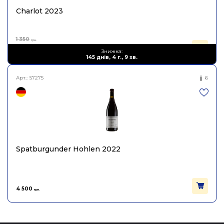
Charlot 2023
1 350
грн.
810
Знижка:
грн.
145 днів, 4 г., 9 хв.
Арт.:
S7275
6
Spatburgunder Hohlen 2022
4 500
грн.