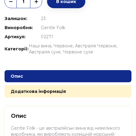
В кошик
Залишок:
23
Виноробня:
Gentle Folk
Артикул:
F2271
Наші вина
Червоне
Австралія Червоне
Категорії:
Австралія сухе
Червоне сухе
Опис
Додаткова інформація
Опис
Gentle Folk - це австралійські вина від невеликого
виробника, які виробляють колишній морський