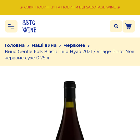
📡 СВІЖІ НОВИНКИ ТА НОВИНИ ВІД SABOTAGE WINE 📡
›
›
›
Головна
Наші вина
Червоне
Вино Gentle Folk Віляж Піно Нуар 2021 / Village Pinot Noir
червоне сухе 0,75 л