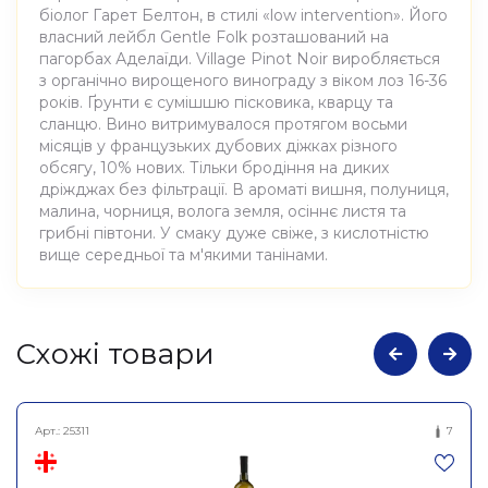
біолог Гарет Белтон, в стилі «low intervention». Його
власний лейбл Gentle Folk розташований на
пагорбах Аделаїди. Village Pinot Noir виробляється
з органічно вирощеного винограду з віком лоз 16-36
років. Ґрунти є сумішшю пісковика, кварцу та
сланцю. Вино витримувалося протягом восьми
місяців у французьких дубових діжках різного
обсягу, 10% нових. Тільки бродіння на диких
дріжджах без фільтрації. В ароматі вишня, полуниця,
малина, чорниця, волога земля, осіннє листя та
грибні півтони. У смаку дуже свіже, з кислотністю
вище середньої та м'якими танінами.
Атрибути
Значення
Cхожі товари
Виноробня
Gentle Folk
Арт.:
25311
7
Вино виноградне
Найменування
натуральне сухе червоне