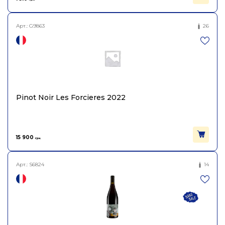
Об'єм
0.75
Арт.:
G9863
26
Pinot Noir Les Forcieres 2022
15 900
грн.
Арт.:
S6824
14