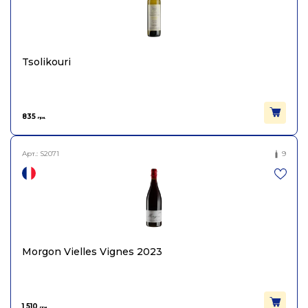
повне
Віляж Піно Нуар 2023,
Gentle Folk 750мл
Країна
Австралія
Tsolikouri
Negociants International
Постачальник
Pty. Ltd.
835
грн.
Колір
Червоне
Арт.:
S2071
9
Цукор
сухе
Міцність
12
Вінтаж
2023
Morgon Vielles Vignes 2023
Виноград
Піно Нуар
1 510
грн.