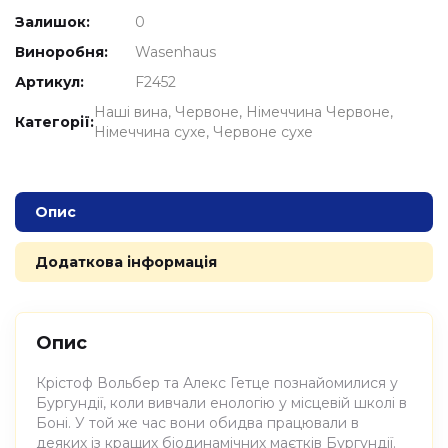
Залишок:
0
Виноробня:
Wasenhaus
Артикул:
F2452
Наші вина
Червоне
Німеччина Червоне
Категорії:
Німеччина сухе
Червоне сухе
Опис
Додаткова інформація
Опис
Крістоф Вольбер та Алекс Гетце познайомилися у
Бургундії, коли вивчали енологію у місцевій школі в
Боні. У той же час вони обидва працювали в
деяких із кращих біодинамічних маєтків Бургундії.