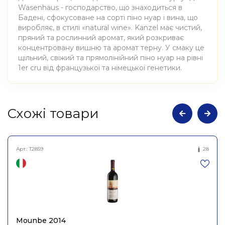
Wasenhaus - господарство, що знаходиться в
Бадені, сфокусоване на сорті піно нуар і вина, що
виробляє, в стилі «natural wine». Kanzel має чистий,
пряний та рослинний аромат, який розкриває
концентровану вишню та аромат терну. У смаку це
щільний, свіжий та прямолінійний піно нуар на рівні
1er cru від французької та німецької генетики.
Атрибути
Значення
Cхожі товари
Виноробня
Wasenhaus
Арт.:
T2859
28
Вино виноградне
Найменування
натуральне сухе червоне
повне
Шпетбургундер Канзел
2023, Wasenhaus 0,75л
Країна
Німеччина
Mounbe 2014