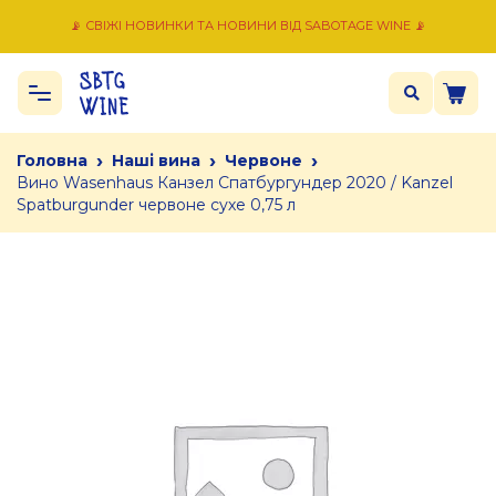
📡 СВІЖІ НОВИНКИ ТА НОВИНИ ВІД SABOTAGE WINE 📡
›
›
›
Головна
Наші вина
Червоне
Вино Wasenhaus Канзел Спатбургундер 2020 / Kanzel
Spatburgunder червоне сухе 0,75 л