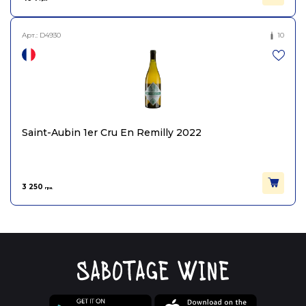
Арт.:
D4930
10
Saint-Aubin 1er Cru En Remilly 2022
3 250
грн.