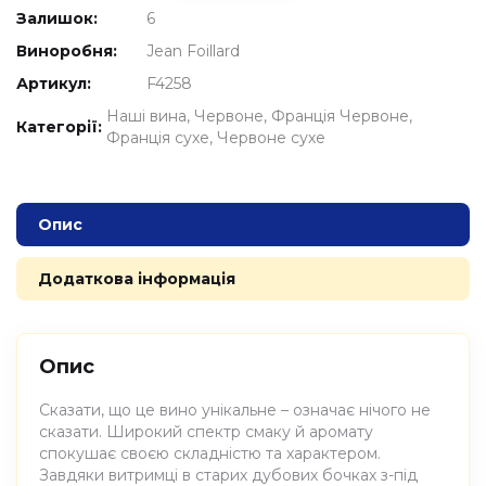
Залишок:
6
Виноробня:
Jean Foillard
Артикул:
F4258
Наші вина
Червоне
Франція Червоне
Категорії:
Франція сухе
Червоне сухе
Опис
Додаткова інформація
Опис
Сказати, що це вино унікальне – означає нічого не
сказати. Широкий спектр смаку й аромату
спокушає своєю складністю та характером.
Завдяки витримці в старих дубових бочках з-під