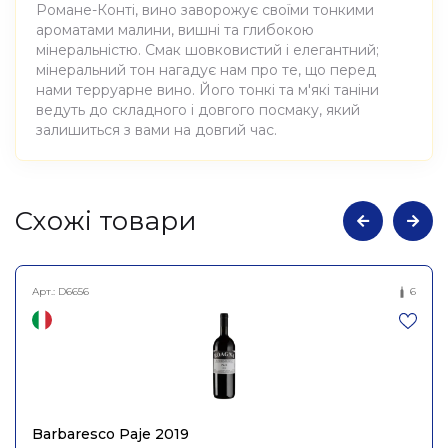
Романе-Конті, вино заворожує своїми тонкими
ароматами малини, вишні та глибокою
мінеральністю. Смак шовковистий і елегантний;
мінеральний тон нагадує нам про те, що перед
нами терруарне вино. Його тонкі та м'які таніни
ведуть до складного і довгого посмаку, який
залишиться з вами на довгий час.
Атрибути
Значення
Cхожі товари
Виноробня
Jean Foillard
Арт.:
D6656
6
Вино виноградне
Найменування
натуральне сухе червоне
повне
Моргон Кот дю Пі 2023,
Jean Foillard 1.5л
Країна
Франція
Barbaresco Paje 2019