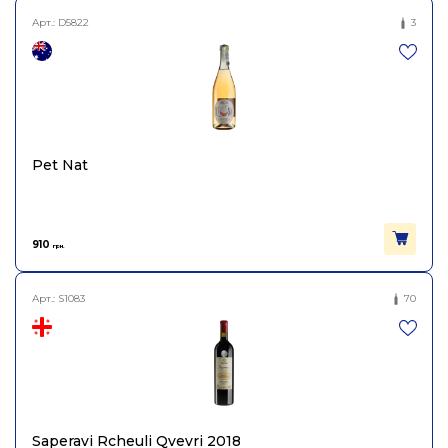
Арт.:
D5822
3
Pet Nat
910
грн.
Арт.:
S1083
70
Saperavi Rcheuli Qvevri 2018