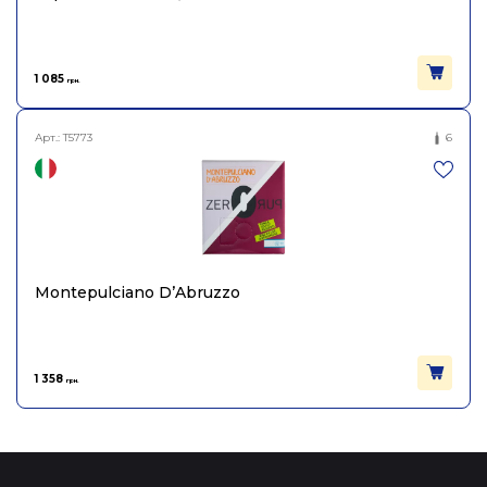
1 085
грн.
Арт.:
T5773
6
Montepulciano D’Abruzzo
1 358
грн.