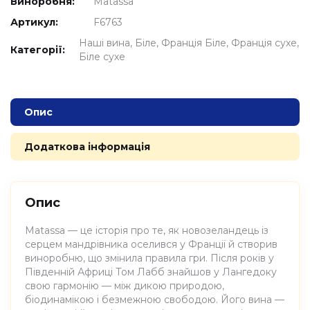
Виноробня:
Matassa
Артикул:
F6763
Наші вина
Біле
Франція Біле
Франція сухе
Категорії:
Біле сухе
Опис
Додаткова інформація
Опис
Matassa — це історія про те, як новозеландець із
серцем мандрівника оселився у Франції й створив
виноробню, що змінила правила гри. Після років у
Південній Африці Том Лабб знайшов у Лангедоку
свою гармонію — між дикою природою,
біодинамікою і безмежною свободою. Його вина —