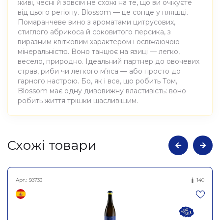
живі, чесні й зовсім не схожі на те, що ви очікуєте
від цього регіону. Blossom — це сонце у пляшці.
Помаранчеве вино з ароматами цитрусових,
стиглого абрикоса й соковитого персика, з
виразним квітковим характером і освіжаючою
мінеральністю. Воно танцює на язиці — легко,
весело, природно. Ідеальний партнер до овочевих
страв, риби чи легкого м’яса — або просто до
гарного настрою. Бо, як і все, що робить Том,
Blossom має одну дивовижну властивість: воно
робить життя трішки щасливішим.
Атрибути
Значення
Cхожі товари
Виноробня
Matassa
Арт.:
S8733
140
Вино виноградне
Найменування
натуральне сухе біле
повне
Блоссом 2024, Matassa
750мл