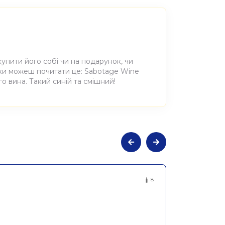
купити його собі чи на подарунок, чи
оки можеш почитати це: Sabotage Wine
о вина. Такий синій та смішний!
не сухе біле Мерсо Маргеріт 2018,
8