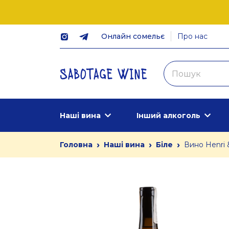
Онлайн сомельє
Про нас
Наші вина
Інший алкоголь
›
›
›
Головна
Наші вина
Біле
Вино Henri 