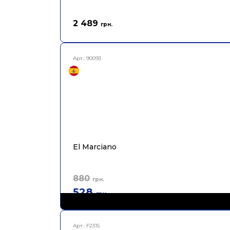
2 489
грн.
Арт.:
90093
El Marciano
880
грн.
528
грн.
Арт.:
F2315