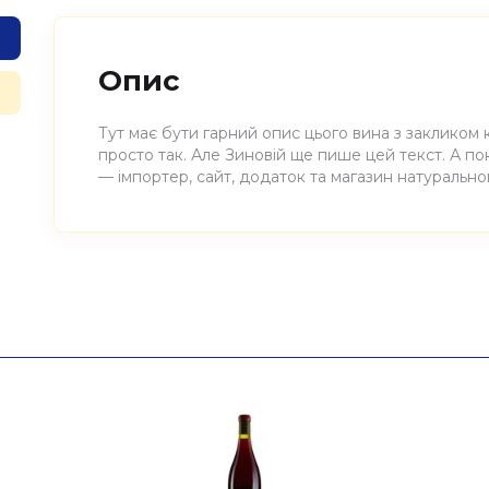
Опис
Тут має бути гарний опис цього вина з закликом 
просто так. Але Зиновій ще пише цей текст. А п
— імпортер, сайт, додаток та магазин натуральног
Атрибути
Значення
Виноробня
Henri & Gilles Buisson
Найменування
Вино виноградне натураль
повне
Henri & Gilles Buisson 0,75л
Країна
Франція