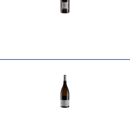
Постачальник
Les Caves de Pyrene Ltd
Колір
Біле
Цукор
сухе
Міцність
13
Вінтаж
2018
Об'єм
0.75