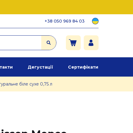
+38 050 969 84 03
такти
Дегустації
Сертифікати
уральне біле сухе 0,75 л