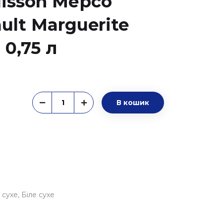
uisson Мерсо
ult Marguerite
 0,75 л
В кошик
 сухе
Біле сухе