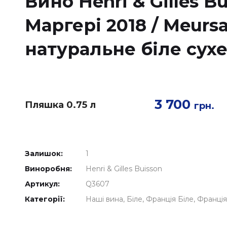
Вино Henri & Gilles B
Маргері 2018 / Meursa
натуральне біле сухе
3 700
Пляшка 0.75 л
грн.
Залишок:
1
Виноробня:
Henri & Gilles Buisson
Артикул:
Q3607
Категорії:
Наші вина
Біле
Франція Біле
Франція