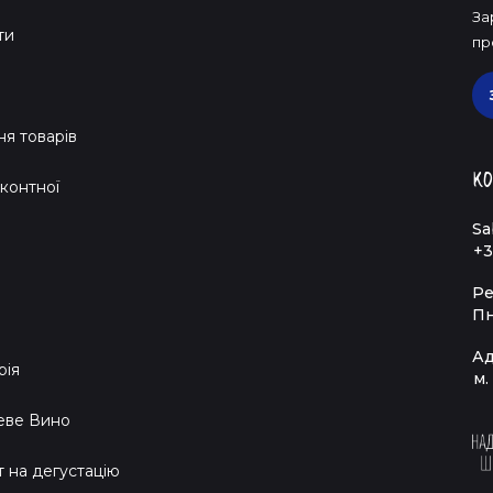
За
ти
пр
я товарів
Ко
контної
Sa
+3
Ре
Пн
Ад
рія
м.
еве Вино
т на дегустацію