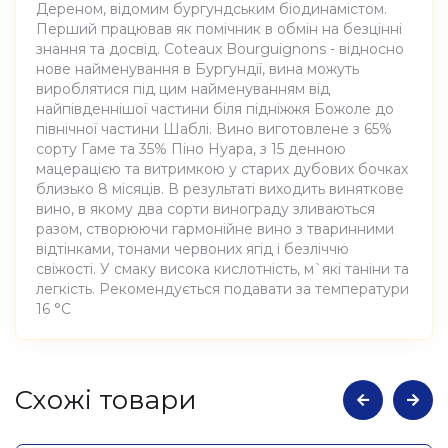
Дереном, відомим бургундським біодинамістом.
Перший працював як помічник в обмін на безцінні
знання та досвід. Coteaux Bourguignons - відносно
нове найменування в Бургундії, вина можуть
вироблятися під цим найменуванням від
найпівденнішої частини біля підніжжя Божоле до
північної частини Шаблі. Вино виготовлене з 65%
сорту Гаме та 35% Піно Нуара, з 15 денною
мацерацією та витримкою у старих дубових бочках
близько 8 місяців. В результаті виходить виняткове
вино, в якому два сорти винограду зливаються
разом, створюючи гармонійне вино з тваринними
відтінками, тонами червоних ягід і безліччю
свіжості. У смаку висока кислотність, м`які таніни та
легкість. Рекомендується подавати за температури
16 °C
Атрибути
Значення
Cхожі товари
Виноробня
Sextant