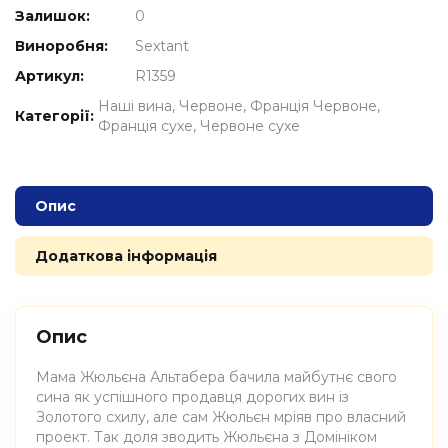
Залишок:
0
Виноробня:
Sextant
Артикул:
R1359
Наші вина
Червоне
Франція Червоне
Категорії:
Франція сухе
Червоне сухе
Опис
Додаткова інформація
Опис
Мама Жюльєна Альтабера бачила майбутнє свого
сина як успішного продавця дорогих вин із
Золотого схилу, але сам Жюльєн мріяв про власний
проект. Так доля зводить Жюльєна з Домініком