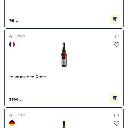
Виноград
Піно Нуар, Гаме
Об'єм
0.75
781
грн.
Арт.:
S8697
5
Insouciance Rose
3 500
грн.
Арт.:
S7382
11