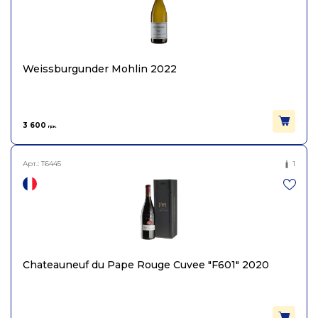
Weissburgunder Mohlin 2022
3 600
грн.
Арт.:
T6445
1
Chateauneuf du Pape Rouge Cuvee "F601" 2020