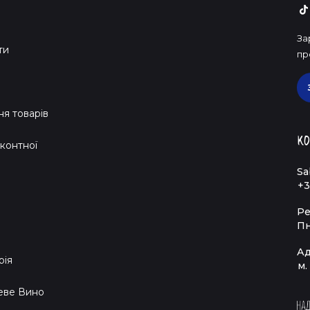
За
ти
пр
я товарів
Ко
контної
Sa
+3
Ре
Пн
Ад
рія
м.
еве Вино