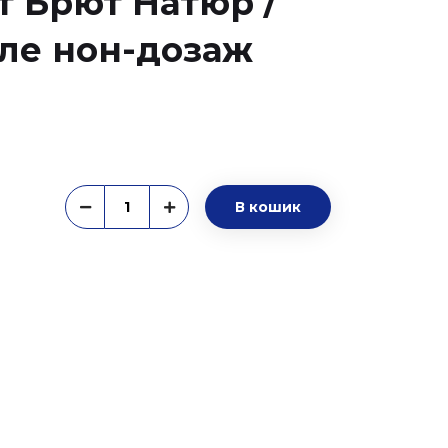
т Брют Натюр /
іле нон-дозаж
В кошик