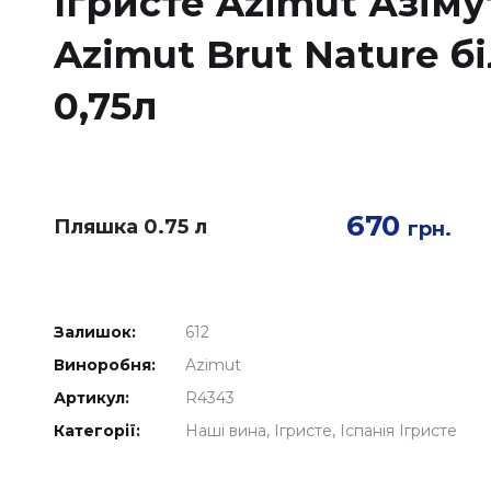
Ігристе Azimut Азіму
Azimut Brut Nature б
0,75л
670
Пляшка 0.75 л
грн.
Залишок:
612
Виноробня:
Azimut
Артикул:
R4343
Категорії:
Наші вина
Ігристе
Іспанія Ігристе