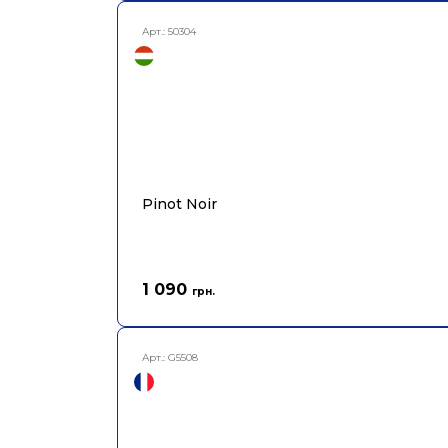
Арт.:
50304
Pinot Noir
1 090
грн.
Арт.:
G5508