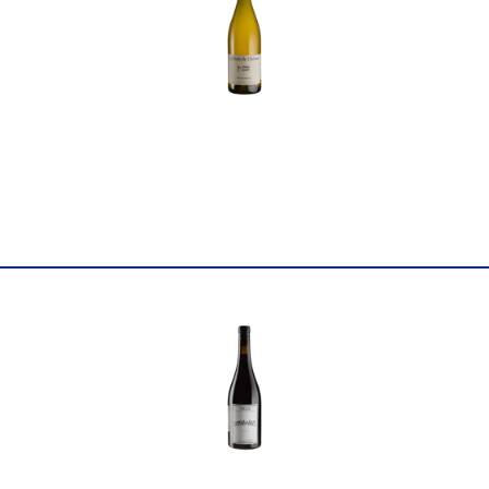
Країна
Іспанія
Тип вина
Ігристе
Постачальник
Export Moonwine S.L.
Міцність
11.5
Об'єм
0.75