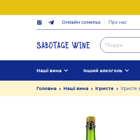
Онлайн сомельє
Про нас
Наші вина
Інший алкоголь
›
›
›
Головна
Наші вина
Ігристе
Ігристе 