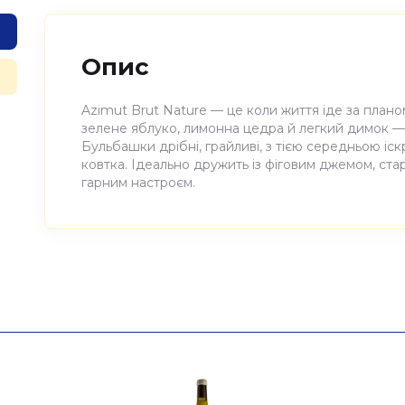
Опис
Azimut Brut Nature — це коли життя іде за планом:
зелене яблуко, лимонна цедра й легкий димок — н
Бульбашки дрібні, грайливі, з тією середньою іс
ковтка. Ідеально дружить із фіговим джемом, с
гарним настроєм.
Атрибути
Значення
Виноробня
Azimut
Найменування
Вино виноградне натураль
повне
Брют Натюр, Azimut 0,75л