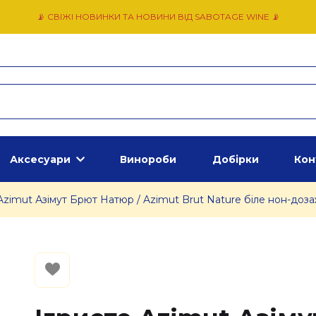
📡 СВІЖІ НОВИНКИ ТА НОВИНИ ВІД SABOTAGE WINE 📡
Аксесуари
Винороби
Добірки
Кон
Azimut Азімут Брют Натюр / Azimut Brut Nature біле нон-доза