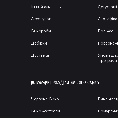
Інший алкоголь
Дегустації
Аксесуари
Сертифіка
Винороби
Про нас
Добірки
Поверненн
Доставка
Умови дис
програми
Популярні розділи нашого сайту
Червоне Вино
Вино Авст
Вино Австралія
Помаранч