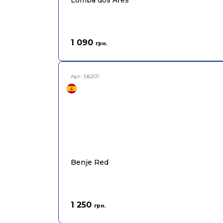
Lomba dos Ares
1 090
грн.
Арт.:
D6207
Benje Red
1 250
грн.