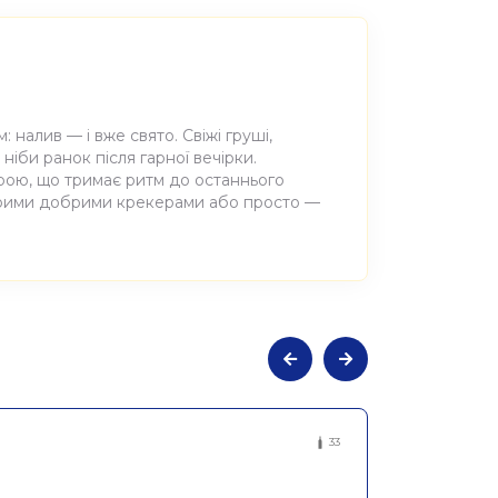
 налив — і вже свято. Свіжі груші,
іби ранок після гарної вечірки.
крою, що тримає ритм до останнього
тарими добрими крекерами або просто —
не ігристе брют-натюр біле Азімут
33