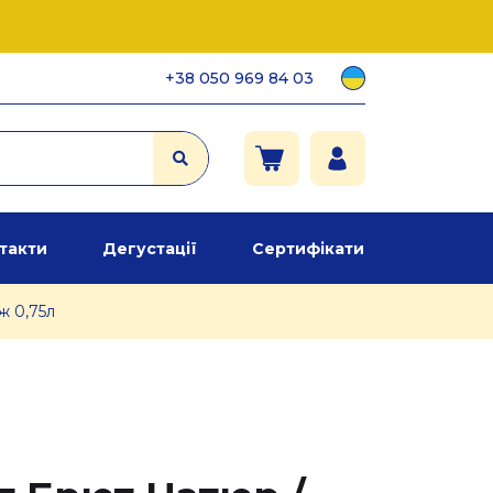
+38 050 969 84 03
такти
Дегустації
Сертифікати
ж 0,75л