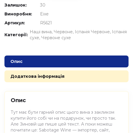
Залишок:
30
Виноробня:
Eixe
Артикул:
R5621
Наші вина
Червоне
Іспанія Червоне
Іспанія
Категорії:
сухе
Червоне сухе
Опис
Додаткова інформація
Опис
Тут має бути гарний опис цього вина з закликом
купити його собі чи на подарунок, чи просто так.
Але Зиновій ще пише цей текст. А поки можеш
почитати це: Sabotage Wine — імпортер, сайт,