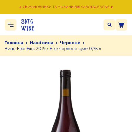
📡 СВІЖІ НОВИНКИ ТА НОВИНИ ВІД SABOTAGE WINE 📡
›
›
›
Головна
Наші вина
Червоне
Вино Eixe Еікс 2019 / Eixe червоне сухе 0,75 л