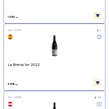
1 490
грн.
Арт.:
D1259
6
La Brena 1er 2022
5 108
грн.
Арт.:
D5393
305