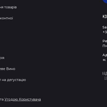
я товарів
Ко
контної
Sa
+3
Ре
Пн
Ад
рія
м.
еве Вино
т на дегустацію
та
Угодою Користувача