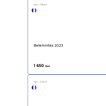
Арт.:
F9264
Belemnites 2023
1 650
грн.
Арт.:
D4242