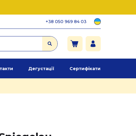
+38 050 969 84 03
такти
Дегустації
Сертифікати