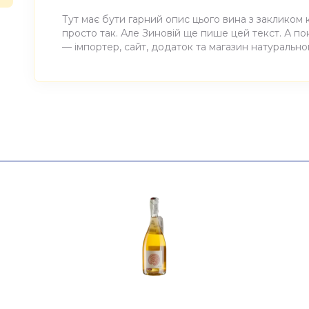
Тут має бути гарний опис цього вина з закликом 
просто так. Але Зиновій ще пише цей текст. А п
— імпортер, сайт, додаток та магазин натуральног
Атрибути
Значе
Виноробня
Spiegel
Найменування повне
Карафе 
Країна
Словач
Об'єм
1