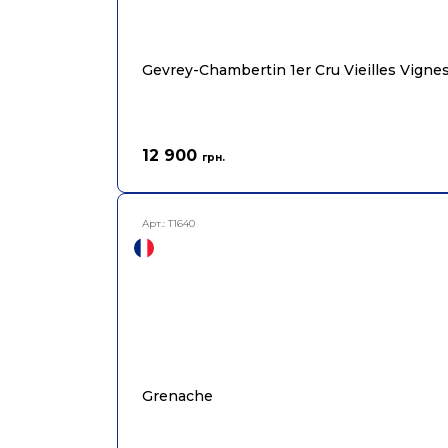
Gevrey-Chambertin 1er Cru Vieilles Vigne
12 900
грн.
Арт.:
T1640
Grenache