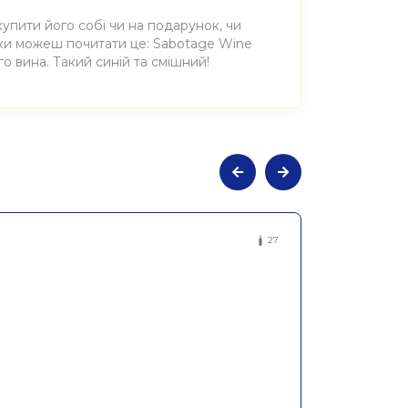
купити його собі чи на подарунок, чи
оки можеш почитати це: Sabotage Wine
о вина. Такий синій та смішний!
ння
au
1л Definition, Spiegelau
27
чина