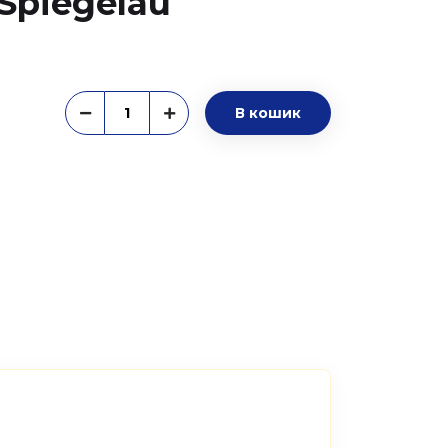
 Spiegelau
В кошик