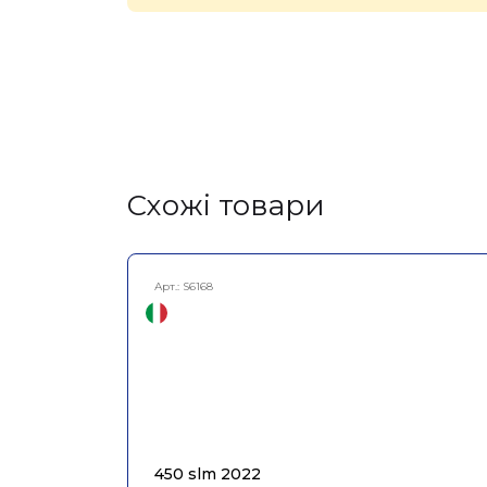
Cхожі товари
Арт.:
S6168
450 slm 2022