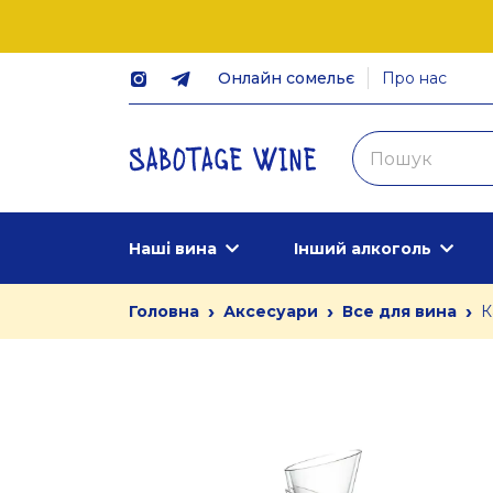
Онлайн сомельє
Про нас
Наші вина
Інший алкоголь
›
›
›
Головна
Аксесуари
Все для вина
К