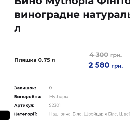
Вино Mythopia Фініто 
виноградне натуральн
л
4 300
грн.
Пляшка 0.75 л
2 580
грн.
Залишок:
0
Виноробня:
Mythopia
Артикул:
S2301
Категорії:
Наші вина
Біле
Швейцарія Біле
Швей