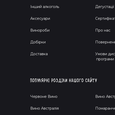
Інший алкоголь
Дегустації
Аксесуари
Сертифіка
Винороби
Про нас
Добірки
Поверненн
Доставка
Умови дис
програми
Популярні розділи нашого сайту
Червоне Вино
Вино Авст
Вино Австралія
Помаранч