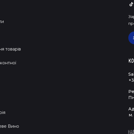
За
ти
пр
я товарів
Ко
контної
Sa
+3
Ре
Пн
Ад
рія
м.
еве Вино