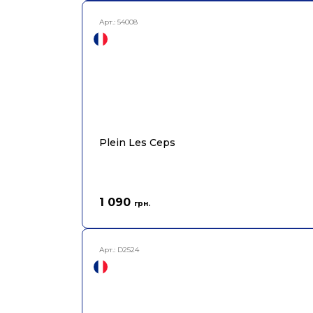
Арт.:
54008
Plein Les Ceps
1 090
грн.
Арт.:
D2524