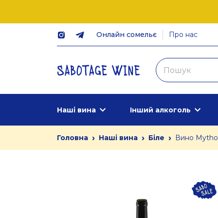
Онлайн сомельє
Про нас
Наші вина
Інший алкоголь
›
›
›
Головна
Наші вина
Біле
Вино Mythop