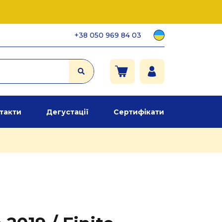
+38 050 969 84 03
такти
Дегустації
Сертифікати