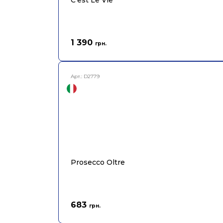
C'est Le Vie
1 390
грн.
Арт.:
D2779
Prosecco Oltre
683
грн.