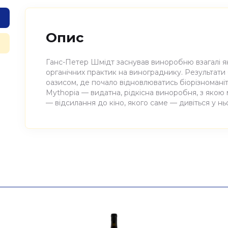
Опис
Ганс-Петер Шмідт заснував виноробню взагалі я
органічних практик на винограднику. Результати
оазисом, де почало відновлюватись біорізноманітт
Mythopia — видатна, рідкісна виноробня, з якою
— відсилання до кіно, якого саме — дивіться у ньо
Атрибути
Значення
Виноробня
Mythopia
Найменування
Вино виноградне натур
повне
Mythopia 0,750