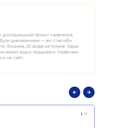
к дослідницький проєкт з вивчення
 були дивовижними — він став ніби
я. Зокрема, 60 видів метеликів. Зараз
 ми маємо вдачу працювати. Назви вин
го на сайті.
альне сухе біле Фініто 2019,
22