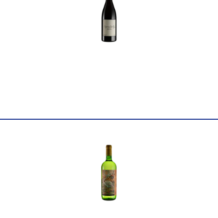
Країна
Швейцарія
Постачальник
Mythopia Sàrl
Колір
Біле
Цукор
сухе
Міцність
12
Вінтаж
2019
Об'єм
0.75