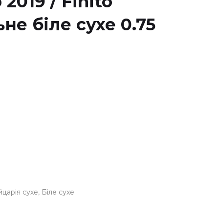
2019 / Finito
е біле сухе 0.75
царія сухе
Біле сухе