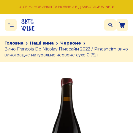
📡 СВІЖІ НОВИНКИ ТА НОВИНИ ВІД SABOTAGE WINE 📡
›
›
›
Головна
Наші вина
Червоне
Вино Francois De Nicolay Піносайм 2022 / Pinosheim вино
виноградне натуральне червоне сухе 0.75л