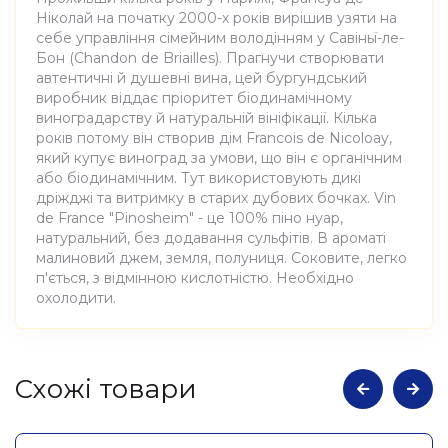
Ніколай на початку 2000-х років вирішив узяти на
себе управління сімейним володінням у Савіньї-ле-
Бон (Chandon de Briailles). Прагнучи створювати
автентичні й душевні вина, цей бургундський
виробник віддає пріоритет біодинамічному
виноградарству й натуральній вініфікації. Кілька
років потому він створив дім Francois de Nicoloay,
який купує виноград за умови, що він є органічним
або біодинамічним. Тут використовують дикі
дріжджі та витримку в старих дубових бочках. Vin
de France "Pinosheim" - це 100% піно нуар,
натуральний, без додавання сульфітів. В ароматі
малиновий джем, земля, полуниця. Соковите, легко
п'ється, з відмінною кислотністю. Необхідно
охолодити.
Атрибути
Значення
Cхожі товари
Виноробня
Francois de Nicolay