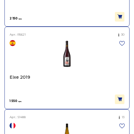
Об'єм
0.75
2 150
грн.
Арт.:
R5621
30
Eixe 2019
1 550
грн.
Арт.:
S1488
13