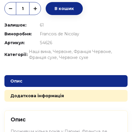
В кошик
Залишок:
61
Виноробня:
Francois de Nicolay
Артикул:
S4626
Наші вина
Червоне
Франція Червоне
Категорії:
Франція сухе
Червоне сухе
Опис
Додаткова інформація
Опис
Проживши кілька років у Парижі, Франсуа де