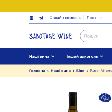
Онлайн сомельє
Про нас
Наші вина
Інший алкоголь
›
›
›
Головна
Наші вина
Біле
Вино Athena