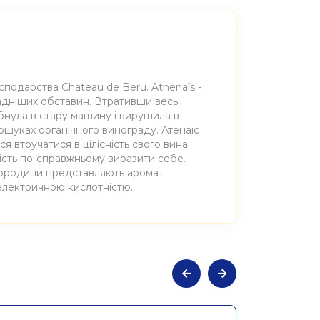
осподарства Chateau de Beru. Athenaïs -
адніших обставин. Втративши весь
бнула в стару машину і вирушила в
пошуках органічного винограду. Атенаїс
ся втручатися в цілісність свого вина.
ість по-справжньому виразити себе.
смородини представляють аромат
 електричною кислотністю.