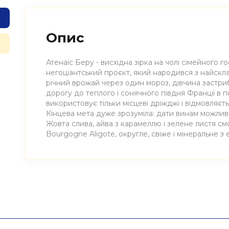
Опис
Атенаїс Беру - висхідна зірка на чолі сімейного г
негоціантський проєкт, який народився з найскл
річний врожай через один мороз, дівчина застри
дорогу до теплого і сонячного півдня Франції в 
використовує тільки місцеві дріжджі і відмовляєть
Кінцева мета дуже зрозуміла: дати винам можлив
Жовта слива, айва з карамеллю і зелене листя 
Bourgogne Aligote, округле, свіже і мінеральне з
Атрибути
Значення
Виноробня
Athenaïs