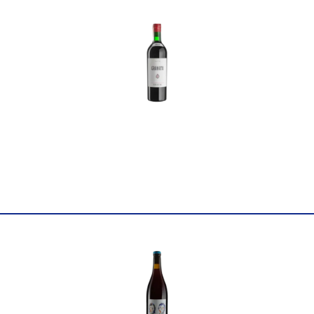
Найменування
Вино виноградне натурал
повне
Athenaïs 750мл
Країна
Франція
Постачальник
SAS Athenais
Колір
Біле
Цукор
сухе
Міцність
12.5
Вінтаж
2022
Виноград
Аліготе
Об'єм
0.75