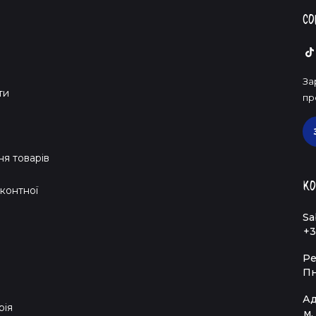
Со
За
ти
пр
я товарів
Ко
контної
Sa
+3
Ре
Пн
Ад
рія
м.