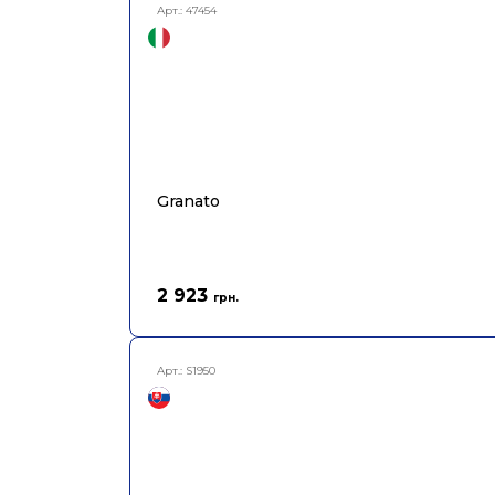
Арт.:
47454
Granato
2 923
грн.
Арт.:
S1950