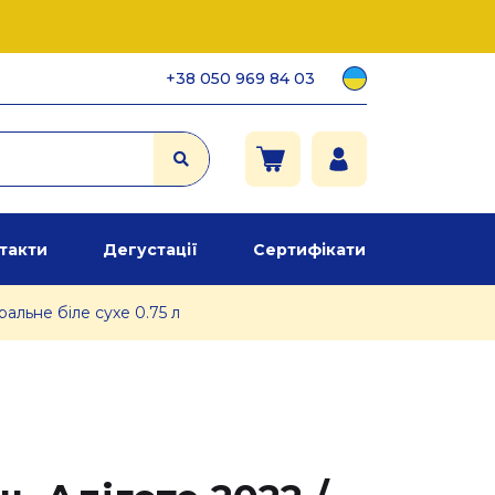
+38 050 969 84 03
такти
Дегустації
Сертифікати
альне біле сухе 0.75 л