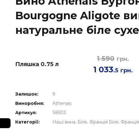
Вино Athenaïs Бургон
Bourgogne Aligote в
натуральне біле сухе
1 590
грн.
Пляшка 0.75 л
1 033
.5
грн.
Залишок:
9
Виноробня:
Athenaïs
Артикул:
S8503
Категорії:
Наші вина
Біле
Франція Біле
Франція