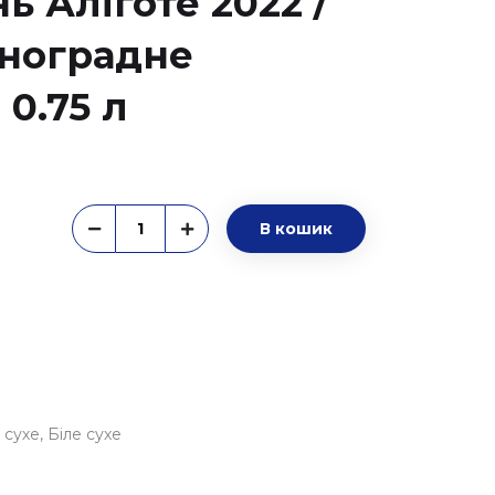
ь Аліготе 2022 /
иноградне
 0.75 л
В кошик
 сухе
Біле сухе