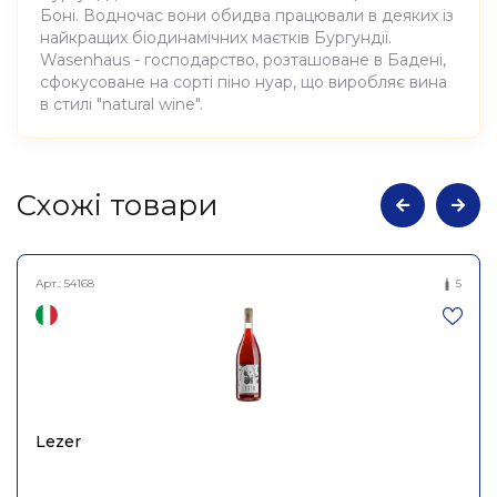
Боні. Водночас вони обидва працювали в деяких із
найкращих біодинамічних маєтків Бургундії.
Wasenhaus - господарство, розташоване в Бадені,
сфокусоване на сорті піно нуар, що виробляє вина
в стилі "natural wine".
Атрибути
Значення
Cхожі товари
Виноробня
Wasenhaus
Арт.:
54168
5
Вино виноградне
Найменування
натуральне сухе біле
повне
Вейсбургундер Ам Кройз
2020, Wasenhaus 0,75л
Країна
Німеччина
Lezer
WASENHAUS Christoph