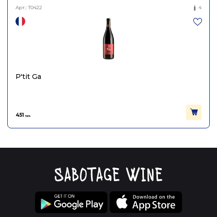
Арт.:
T0422
4
P'tit Ga
451
грн.