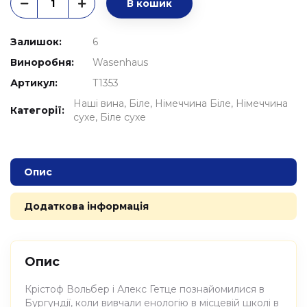
В кошик
Залишок:
6
Виноробня:
Wasenhaus
Артикул:
T1353
Наші вина
Біле
Німеччина Біле
Німеччина
Категорії:
сухе
Біле сухе
Опис
Додаткова інформація
Опис
Крістоф Вольбер і Алекс Гетце познайомилися в
Бургундії, коли вивчали енологію в місцевій школі в