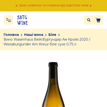
📡 СВІЖІ НОВИНКИ ТА НОВИНИ ВІД SABOTAGE WINE 📡
›
›
›
Головна
Наші вина
Біле
Вино Wasenhaus Вейсбургундер Ам Кройз 2020 /
Weissburgunder Am Kreuz біле сухе 0,75 л