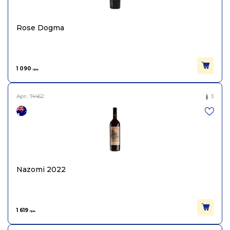
Rose Dogma
1 090
грн.
Арт.:
T4462
3
Nazomi 2022
1 619
грн.