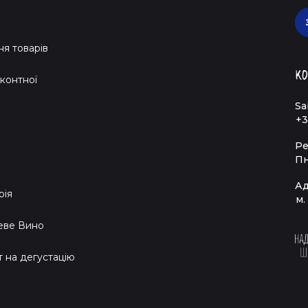
я товарів
Ко
контної
Sa
+3
Ре
Пн
Ад
рія
м.
еве Вино
т на дегустацію