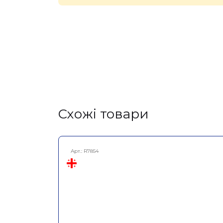
Cхожі товари
Арт.:
R7854