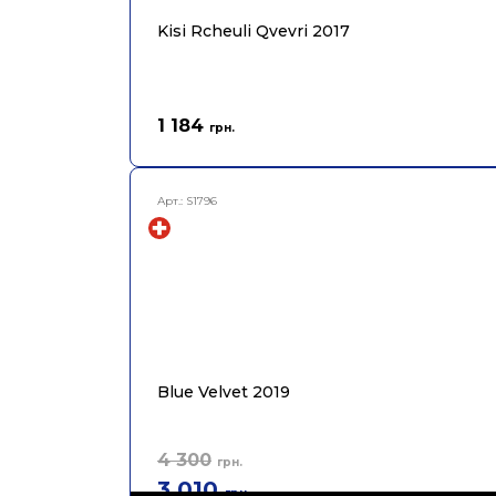
Kisi Rcheuli Qvevri 2017
1 184
грн.
Арт.:
S1796
Blue Velvet 2019
4 300
грн.
3 010
грн.