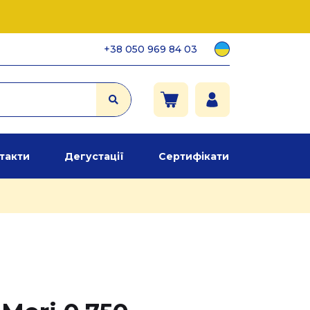
+38 050 969 84 03
такти
Дегустації
Сертифікати