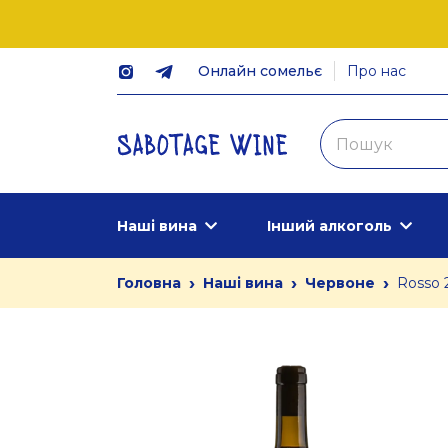
Онлайн сомельє
Про нас
Наші вина
Інший алкоголь
›
›
›
Головна
Наші вина
Червоне
Rosso 