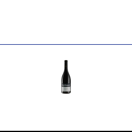
Колір
Червоне
Цукор
сухе
Міцність
12
Вінтаж
2020
Об'єм
0.75