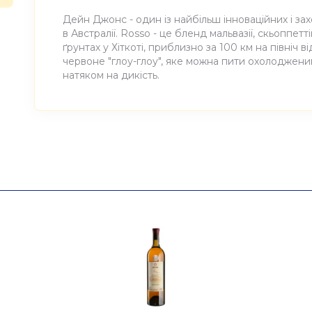
Дейн Джонс - один із найбільш інноваційних і з
в Австралії. Rosso - це бленд мальвазії, скьоппетт
ґрунтах у Хіткоті, приблизно за 100 км на північ
червоне "глоу-глоу", яке можна пити охолоджени
натяком на дикість.
Атрибути
Значення
Виноробня
Momento Mori
Найменування
Вино виноградне натура
повне
Momento Mori 0,75л
Країна
Австралія
Постачальник
Momento Mori Wines PT