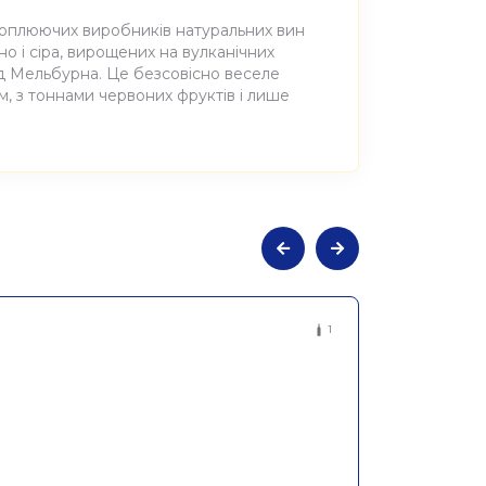
ахоплюючих виробників натуральних вин
іно і сіра, вирощених на вулканічних
 від Мельбурна. Це безсовісно веселе
м, з тоннами червоних фруктів і лише
льне сухе червоне Россо 2020,
1
Y LTD