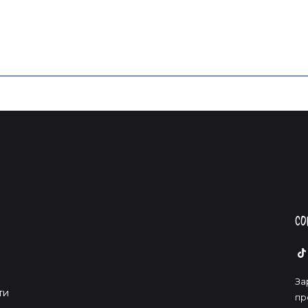
Со
За
ти
пр