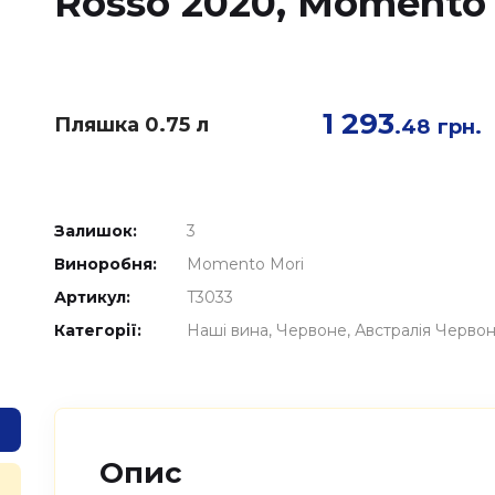
Rosso 2020, Momento 
1 293
Пляшка 0.75 л
.48
грн.
Залишок:
3
Виноробня:
Momento Mori
Артикул:
T3033
Категорії:
Наші вина
Червоне
Австралія Черво
Опис