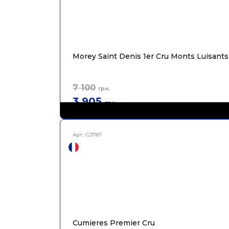
Morey Saint Denis 1er Cru Monts Luisants
7 100
грн.
3 905
грн.
Арт.:
G3787
Cumieres Premier Cru