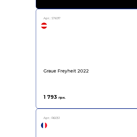
Арт.:
S7697
Graue Freyheit 2022
1 793
грн.
Арт.:
R6051