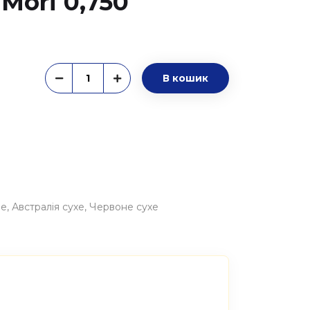
Mori 0,750
В кошик
не
Австралія сухе
Червоне сухе