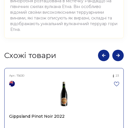
виноробня розташована в містечку Рандаццо на
північних схилах вулкана Етна. Він особливо
відомий своїми високоякісними терруарними
винами, які також описують як виразні, складні та
відображають унікальний вулканічний терруар гори
Етна.
Атрибути
Значення
Cхожі товари
Виноробня
Munjebel
Арт.:
T5630
23
Вино виноградне
Найменування
натуральне сухе червоне
повне
Мунжебель МС 2020,
Frank Cornelissen 0,75л
Країна
Італія
Gippsland Pinot Noir 2022
AZ. AGR. FRANK