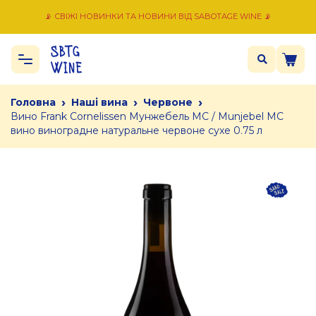
📡 СВІЖІ НОВИНКИ ТА НОВИНИ ВІД SABOTAGE WINE 📡
›
›
›
Головна
Наші вина
Червоне
Вино Frank Cornelissen Мунжебель МС / Munjebel MC
вино виноградне натуральне червоне сухе 0.75 л