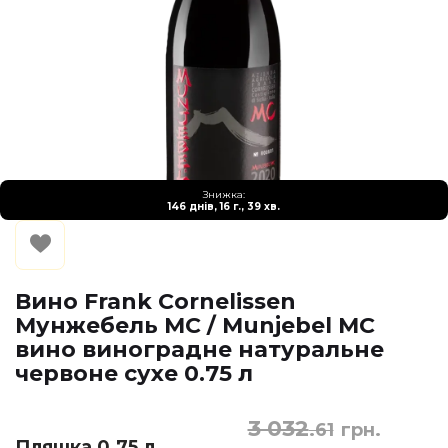
Знижка:
146 днів, 16 г., 39 хв.
Вино Frank Cornelissen
Мунжебель МС / Munjebel MC
вино виноградне натуральне
червоне сухе 0.75 л
3 032
.61
грн.
Пляшка 0.75 л