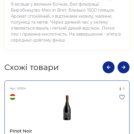
9 місяців у великих бочках, без фільтрації.
Виробництво Men in Bret: близько 1500 пляшок.
Аромат спокійний, з відтінками кизилу, малини,
полуниці та квітів. Через деякий час у келиху
з'являється ваніль і легкий дикий відтінок. Легке
тіло і приємна кислотність. На завершення - м'ята в
середньо-довгому фініші.
Атрибути
Значення
Cхожі товари
Виноробня
Bret Brothers
Арт.:
50304
9
Вино виноградне
Найменування
натуральне сухе червоне
повне
Мен ін Брет 2022, Bret
Brothers 0,75л
Країна
Франція
Pinot Noir