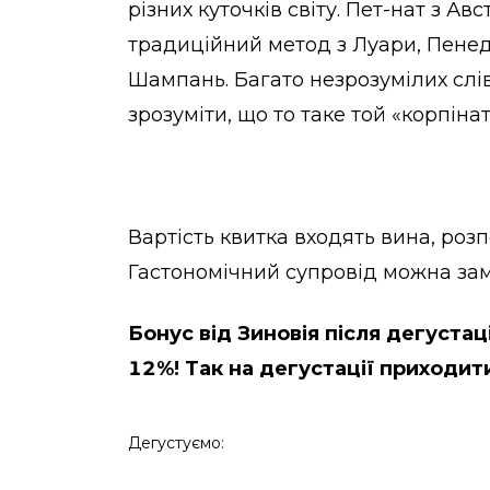
різних куточків світу. Пет-нат з Авст
традиційний метод з Луари, Пенедес
Шампань. Багато незрозумілих слів
зрозуміти, що то таке той «корпінат
Вартість квитка входять вина, розп
Гастономічний супровід можна замо
Бонус від Зиновія після дегустаці
12%! Так на дегустації приходит
Дегустуємо: