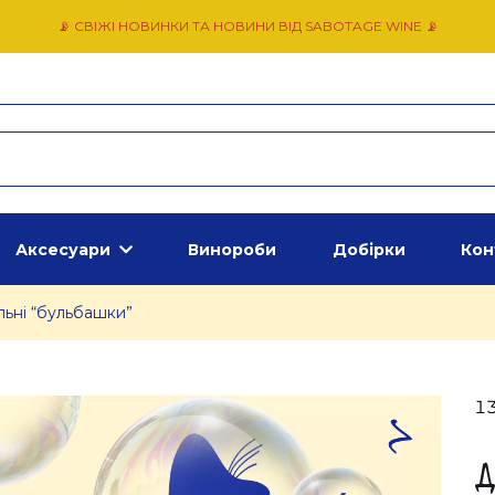
📡 СВІЖІ НОВИНКИ ТА НОВИНИ ВІД SABOTAGE WINE 📡
Аксесуари
Винороби
Добірки
Кон
льні “бульбашки”
13
Д