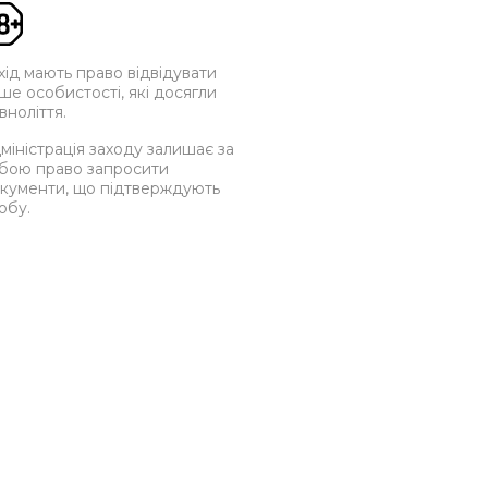
хід мають право відвідувати
ше особистості, які досягли
вноліття.
міністрація заходу залишає за
бою право запросити
кументи, що підтверждують
обу.