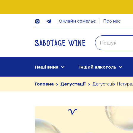
Онлайн сомельє
Про нас
Наші вина
Інший алкоголь
›
›
Головна
Дегустації
Дегустація Натура