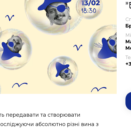
"
Сп
Б
М
Ма
М
Те
+
ть передавати та створювати
досліджуючи абсолютно різні вина з