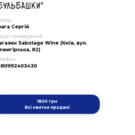
бульбашки"
ікер:
рага Сергій
ісце проведення:
газин Sabotage Wine (Київ, вул.
ежигірська, 82)
лефон:
380992403430
1800 грн
Всі квитки продані