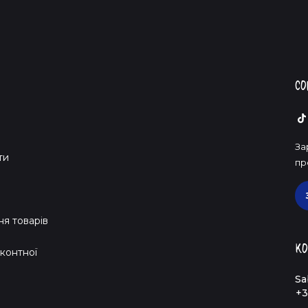
Со
За
ти
пр
я товарів
Ко
контної
Sa
+3