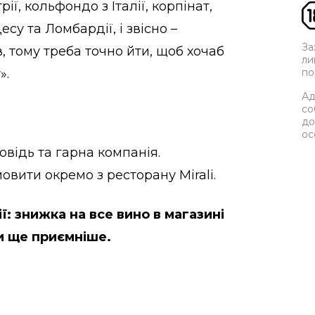
рії, кольфондо з Італії, корпінат,
у та Ломбардії, і звісно –
За
, тому треба точно йти, щоб хочаб
ли
».
по
Ад
со
до
ос
овідь та гарна компанія.
вити окремо з ресторану Mirali.
ї: знижка на все вино в магазині
и ще приємніше.