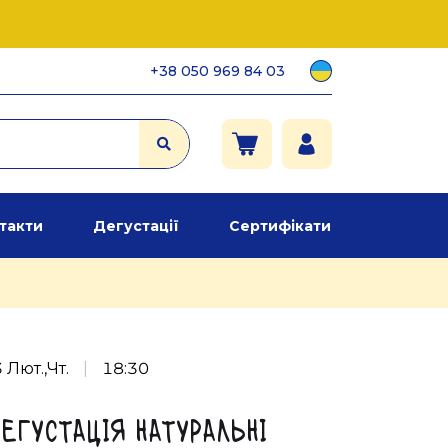
+38 050 969 84 03
такти
Дегустації
Сертифікати
 Лют.,Чт.
|
18:30
егустація Натуральні