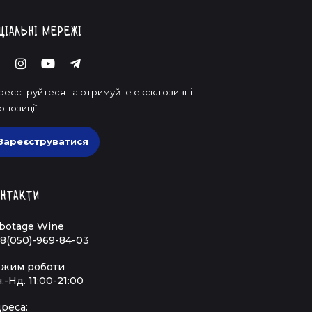
ціальні мережі
реєструйтеся та отримуйте ексклюзивні
опозиції
дити у тобі нове бажання жити, досліджувати
іхом. Cheers, друже!
Зареєструватися
нтакти
botage Wine
8(050)-969-84-03
жим роботи
.-Нд. 11:00-21:00
реса: