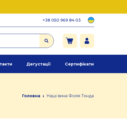
+38 050 969 84 03
такти
Дегустації
Сертифікати
›
Головна
Наші вина Фолія Тонда