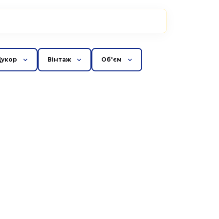
Цукор
Вінтаж
Об'єм