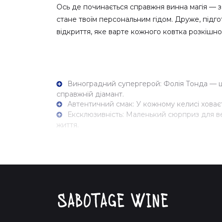
Ось де починається справжня винна магія — з 
стане твоїм персональним гідом. Друже, підгот
відкриття, яке варте кожного ковтка розкішно
Виноградний супергерой: Фолія Тонда — це
справжній діамант.
Автентичний смак: У кожному келисі ховаєт
Ексклюзивність: Маленький сюрприз для вел
життя.
Наш вільний дух та героїчний доставник Зино
схожий на приємну надбавку до твоєї винної к