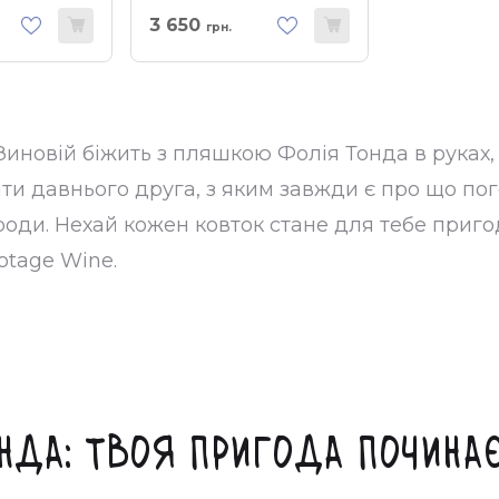
3 650
грн.
к Зиновій біжить з пляшкою Фолія Тонда в руках,
тріти давнього друга, з яким завжди є про що по
ди. Нехай кожен ковток стане для тебе пригодо
otage Wine.
нда: Твоя пригода почина