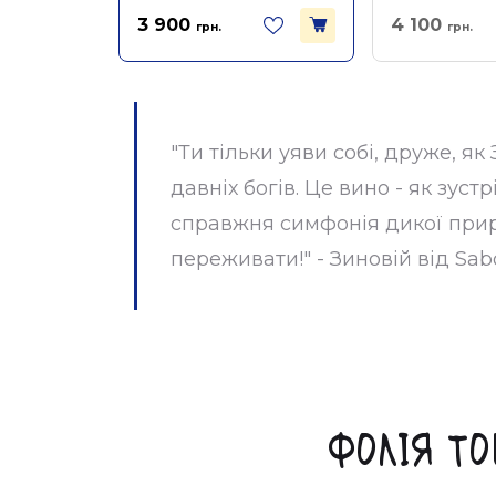
3 900
4 100
грн.
грн.
"Ти тільки уяви собі, друже, я
давніх богів. Це вино - як зус
справжня симфонія дикої приро
переживати!" - Зиновій від Sab
Фолія То