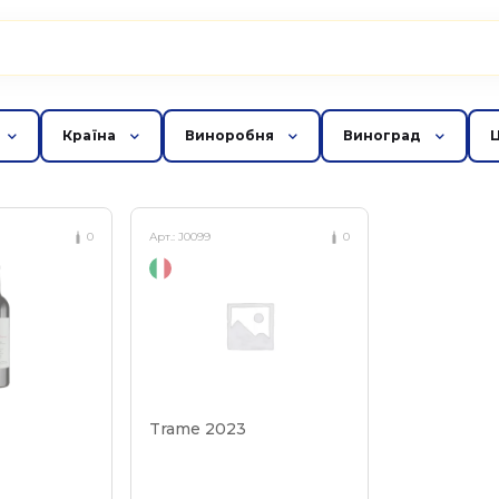
Країна
Виноробня
Виноград
0
Арт.:
J0099
0
Trame 2023