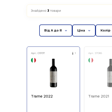
Знайдено
3
товари
Від А до Я
Ціна
Колір
Арт.:
D9197
1
Арт.:
S7085
Trame 2022
Trame 2021