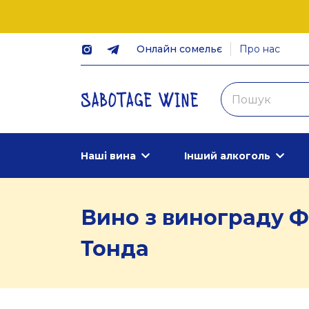
Онлайн сомельє
Про нас
Наші вина
Інший алкоголь
Вино з винограду Ф
Тонда