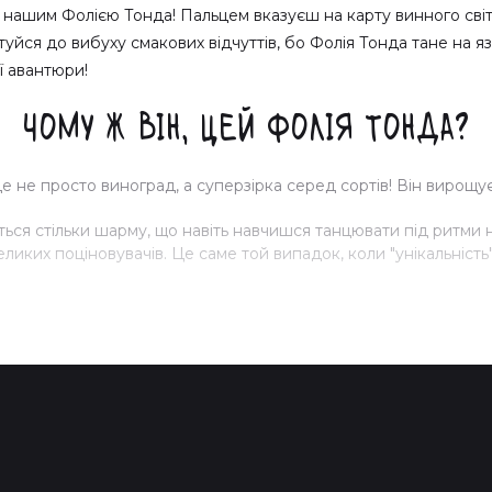
нашим Фолією Тонда! Пальцем вказуєш на карту винного світу,
уйся до вибуху смакових відчуттів, бо Фолія Тонда тане на язи
ї авантюри!
Чому ж він, цей Фолія Тонда?
 не просто виноград, а суперзірка серед сортів! Він вирощу
ься стільки шарму, що навіть навчишся танцювати під ритми 
иких поціновувачів. Це саме той випадок, коли "унікальність"
Зиновій рекомендує:
вій радить: "Обери Фолію Тонду на свій власний ризик!" Але 
олекції. Адже жити без маленьких шаленств — це, як відзнача
Як насолоджуватись?