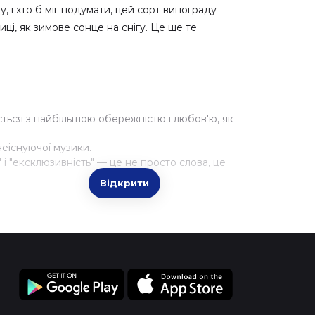
 і хто б міг подумати, цей сорт винограду
ці, як зимове сонце на снігу. Це ще те
ється з найбільшою обережністю і любов'ю, як
неіснуючої музики.
 і "ексклюзивність" — це не просто слова, це
Відкрити
чесно кажучи, ми знаємо, що цей ризик більше
ти Новий рік без ялинки!😉