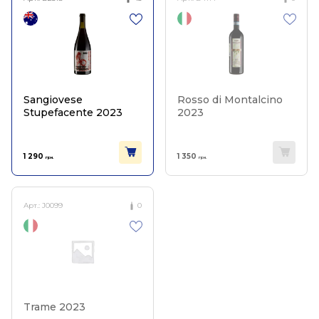
Sangiovese
Rosso di Montalcino
Stupefacente 2023
2023
1 290
1 350
грн.
грн.
Арт.:
J0099
0
Trame 2023