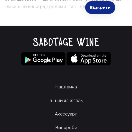
класичний виноград родом з Італії, де він давно
Відкрити
затвердив своє місце на винному олімпі. А 2023 йому
лише на користь! Наш Санджовезе — це живаха з легким
настроєм, готовий розповісти тобі про сонячні пагорби
та польові квіти.
Чому 2023 — саме той рік?
«Чому ми обрали 2023?» — можеш спитати ти. А Зиновій,
наш винний гурман, відповість, що цей рік приніс
ідеальний баланс між солодкими ознаками стиглого
винограду і приємною кислинкою, яка залишає
Наші вина
освіжаючий післясмак. Так що, так, 2023 — твій рік, друже!
Інший алкоголь
Дегустаційна авантюра
Аксесуари
Ніс:
Вдихни аромат червоних ягід, а з нотами лаванди
Винороби
та чебрецю відчуєш себе на прогулянці італійською