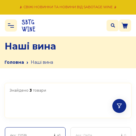
📡 СВІЖІ НОВИНКИ ТА НОВИНИ ВІД SABOTAGE WINE 📡
Наші вина
›
Головна
Наші вина
Знайдено
3
товари
Арт.:
D2518
43
Арт.:
D4114
0