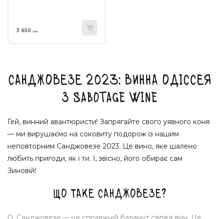
3 650
грн.
Санджовезе 2023: Винна Одіссея
з Sabotage Wine
Гей, винний авантюристи! Запрягайте свого уявного коня
— ми вирушаємо на соковиту подорож із нашим
неповторним Санджовезе 2023. Це вино, яке шалено
любить пригоди, як і ти. І, звісно, його обирає сам
Зиновій!
Що таке Санджовезе?
О, Санджовезе — це справжній баламут серед вин. Це