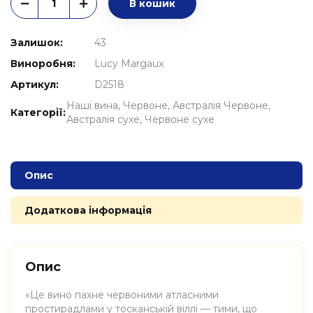
В кошик
Залишок:
43
Виноробня:
Lucy Margaux
Артикул:
D2518
Наші вина
Червоне
Австралія Червоне
Категорії:
Австралія сухе
Червоне сухе
Опис
Додаткова інформація
Опис
«Це вино пахне червоними атласними
простирадлами у тосканській віллі — тими, що