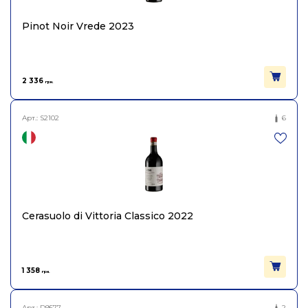
Вінтаж
2023
Pinot Noir Vrede 2023
Виноград
Санджовезе
2 336
Об'єм
грн.
0.75
Арт.:
S2102
6
Cerasuolo di Vittoria Classico 2022
1 358
грн.
Арт.:
D9577
2