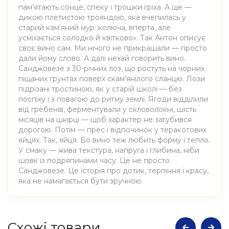
пам’ятають сонце, спеку і трошки гріха. А ще —
дикою плетистою трояндою, яка вчепилась у
старий кам’яний мур: колюча, вперта, але
усміхається солодко й квітково». Так Антон описує
своє вино сам. Ми нічого не прикрашали — просто
дали йому слово. А далі нехай говорить вино.
Санджовезе з 30-річних лоз, що ростуть на чорних
піщаних ґрунтах поверх скам’янілого сланцю. Лози
підрізані тростиною, як у старій школі — без
поспіху і з повагою до ритму землі. Ягоди відділили
від гребенів, ферментували у скловолокні, шість
місяців на шкірці — щоб характер не загубився
дорогою. Потім — прес і відпочинок у теракотових
яйцях. Так, яйця. Бо вино теж любить форму і тепло.
У смаку — жива текстура, напруга і глибина, ніби
шовк із подряпинами часу. Це не просто
Санджовезе. Це історія про дотик, терпіння і красу,
яка не намагається бути зручною
Атрибути
Значення
Cхожі товари