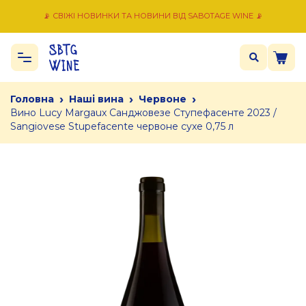
📡 СВІЖІ НОВИНКИ ТА НОВИНИ ВІД SABOTAGE WINE 📡
›
›
›
Головна
Наші вина
Червоне
Вино Lucy Margaux Санджовезе Ступефасенте 2023 /
Sangiovese Stupefacente червоне сухе 0,75 л