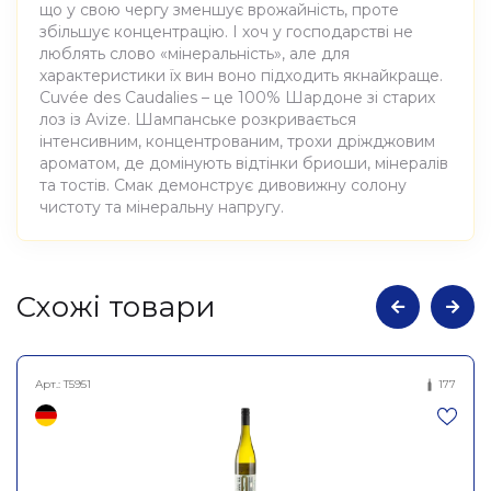
що у свою чергу зменшує врожайність, проте
збільшує концентрацію. І хоч у господарстві не
люблять слово «мінеральність», але для
характеристики їх вин воно підходить якнайкраще.
Cuvée des Caudalies – це 100% Шардоне зі старих
лоз із Avize. Шампанське розкривається
інтенсивним, концентрованим, трохи дріжджовим
ароматом, де домінують відтінки бриоши, мінералів
та тостів. Смак демонструє дивовижну солону
чистоту та мінеральну напругу.
Атрибути
Значення
Cхожі товари
Виноробня
De Sousa
Арт.:
T5951
177
Шампанське екстра брют
Найменування
біле Кюве де Каудаліс, De
повне
Sousa 0,75л