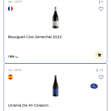
Арт.:
G6757
8
Bourgueil Clos Senechal 2022
1 950
грн.
Арт.:
S8733
140
Ucrania De Mi Corazon