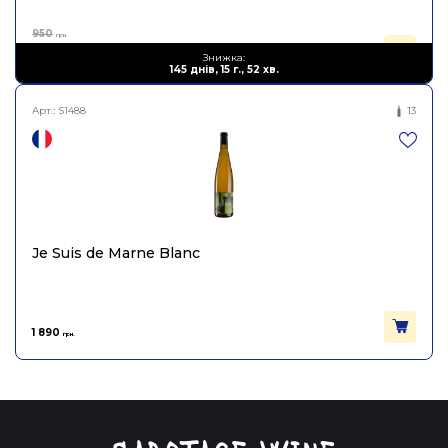
950
грн.
570
Знижка:
грн.
145 днів, 15 г., 52 хв.
Арт.:
S1488
13
Je Suis de Marne Blanc
1 890
грн.