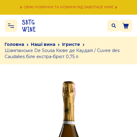
📡 СВІЖІ НОВИНКИ ТА НОВИНИ ВІД SABOTAGE WINE 📡
›
›
›
Головна
Наші вина
Ігристе
Шампанське De Sousa Кюве де Каудалі / Cuvee des
Caudalies біле екстра-брют 0,75 л