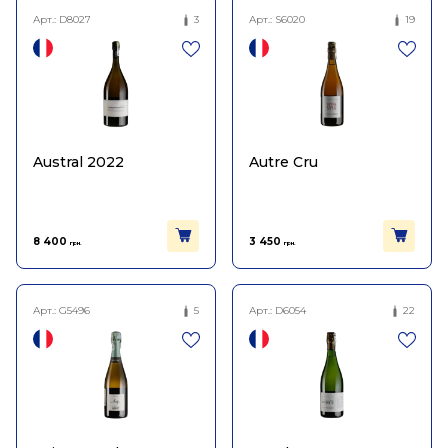
Арт.:
D8027
3
Арт.:
S6020
19
Austral 2022
Autre Cru
8 400
3 450
грн.
грн.
Арт.:
G5496
5
Арт.:
D6054
22