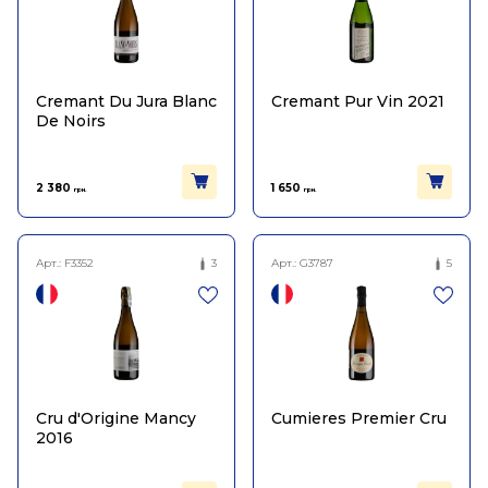
Cremant Du Jura Blanc
Cremant Pur Vin 2021
De Noirs
2 380
1 650
грн.
грн.
Арт.:
F3352
3
Арт.:
G3787
5
Cru d'Origine Mancy
Cumieres Premier Cru
2016