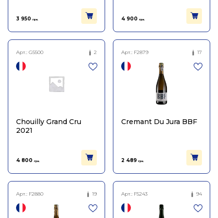
3 950
4 900
грн.
грн.
Арт.:
G5500
2
Арт.:
F2879
17
Chouilly Grand Cru
Cremant Du Jura BBF
2021
4 800
2 489
грн.
грн.
Арт.:
F2880
19
Арт.:
F5243
94