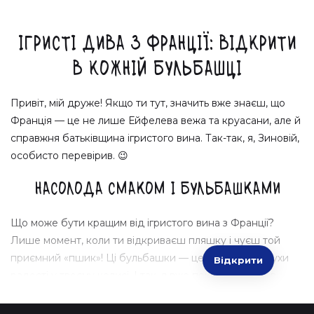
Ігристі дива з Франції: відкрити
в кожній бульбашці
Привіт, мій друже! Якщо ти тут, значить вже знаєш, що
Франція — це не лише Ейфелева вежа та круасани, але й
справжня батьківщина ігристого вина. Так-так, я, Зиновій,
особисто перевірив. 😉
Насолода смаком і бульбашками
Що може бути кращим від ігристого вина з Франції?
Лише момент, коли ти відкриваєш пляшку і чуєш той
приємний «пшик»! Ці бульбашки — це маленькі вибухи
Відкрити
радості у твоєму келисі. І так, я вже поклав пляшку в
свою супершвидкісну сумку, готову до миттєвої
доставки прямо зараз!