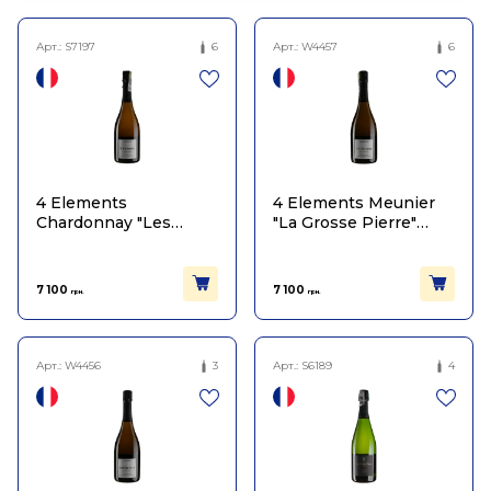
Арт.:
S7197
6
Арт.:
W4457
6
4 Elements
4 Elements Meunier
Chardonnay "Les
"La Grosse Pierre"
Blanches Voies" 2018
2018
7 100
7 100
грн.
грн.
Арт.:
W4456
3
Арт.:
S6189
4