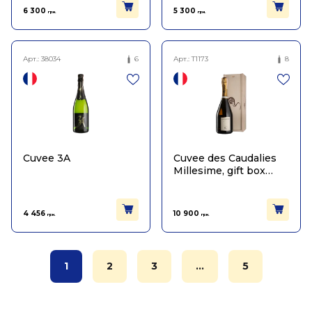
6 300
5 300
грн.
грн.
Арт.:
38034
6
Арт.:
T1173
8
Cuvee 3A
Cuvee des Caudalies
Millesime, gift box
2013
4 456
10 900
грн.
грн.
1
2
3
...
5