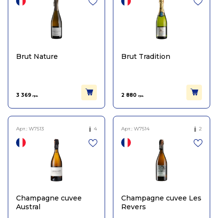
Brut Nature
Brut Tradition
3 369
2 880
грн.
грн.
Арт.:
W7513
4
Арт.:
W7514
2
Champagne cuvee
Champagne cuvee Les
Austral
Revers