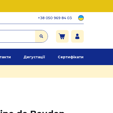
+38 050 969 84 03
такти
Дегустації
Сертифікати