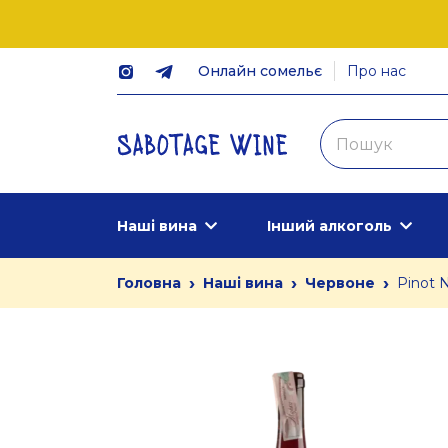
Онлайн сомельє
Про нас
Наші вина
Інший алкоголь
›
›
›
Головна
Наші вина
Червоне
Pinot 