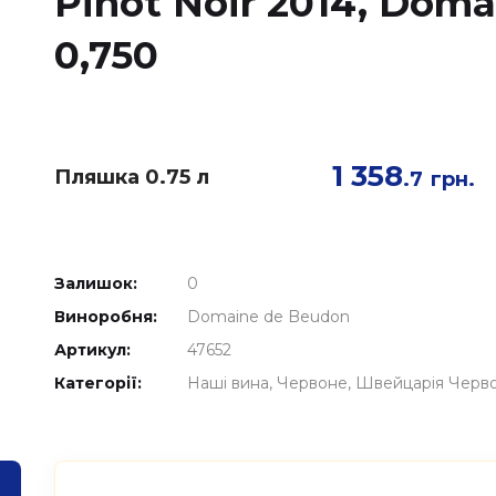
Pinot Noir 2014, Dom
0,750
1 358
Пляшка 0.75 л
.7
грн.
Залишок:
0
Виноробня:
Domaine de Beudon
Артикул:
47652
Категорії:
Наші вина
Червоне
Швейцарія Черв