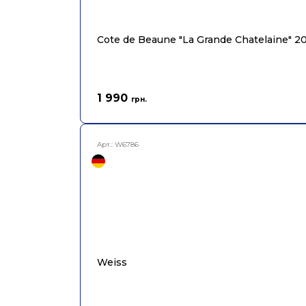
Cote de Beaune "La Grande Chatelaine" 2
1 990
грн.
Арт.:
W6786
Weiss