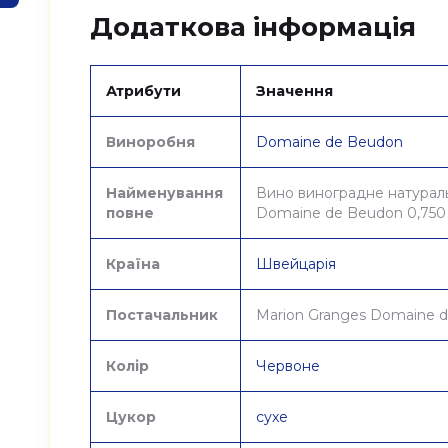
Додаткова інформація
Атрибути
Значення
Виноробня
Domaine de Beudon
Найменування
Вино виноградне натураль
повне
Domaine de Beudon 0,750
Країна
Швейцарія
Постачальник
Marion Granges Domaine 
Колір
Червоне
Цукор
сухе