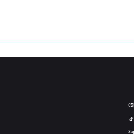
Со
За