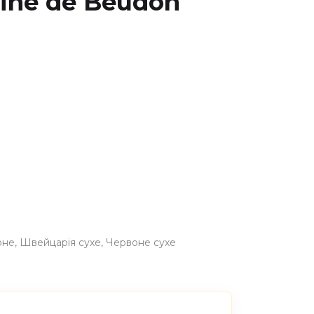
aine de Beudon
оне
Швейцарія сухе
Червоне сухе