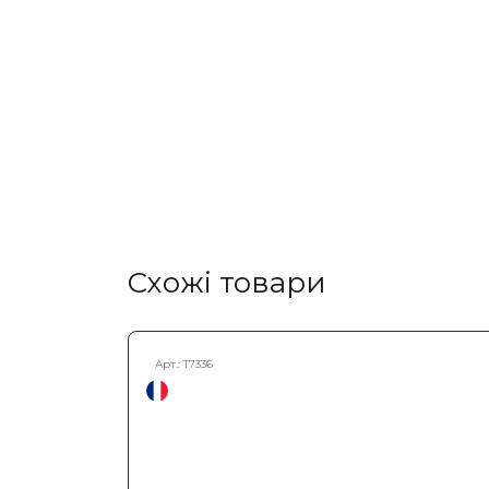
Cхожі товари
Арт.:
T7336