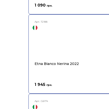
1 090
грн.
Арт.:
T2188
Etna Bianco Nerina 2022
1 945
грн.
Арт.:
G6174