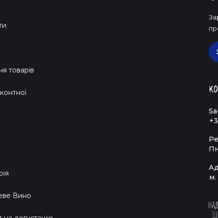
За
ти
пр
я товарів
Ко
контної
Sa
+3
Ре
Пн
Ад
рія
м.
еве Вино
т на дегустацію