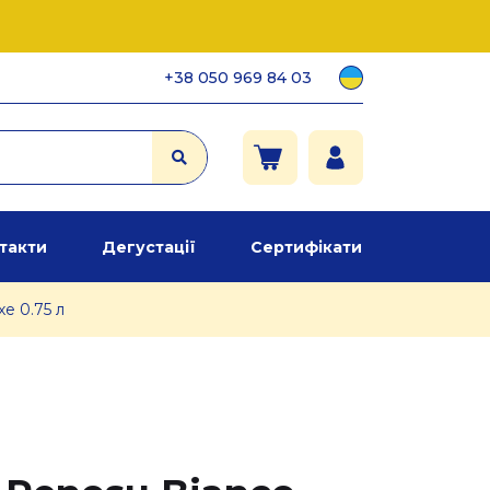
+38 050 969 84 03
такти
Дегустації
Сертифікати
е 0.75 л