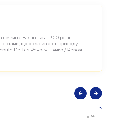
сімейна. Вік ліз сягає 300 років.
 сортами, що розкривають природу
enute Dettori Реносу Б'янко / Renosu
ьне напівсухе біле Реносу Б'янко,
24