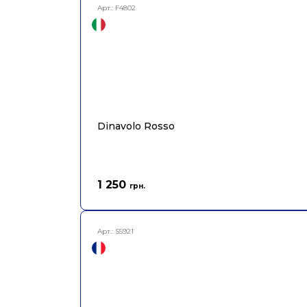
Арт.:
F4802
Dinavolo Rosso
1 250
грн.
Арт.:
S5921