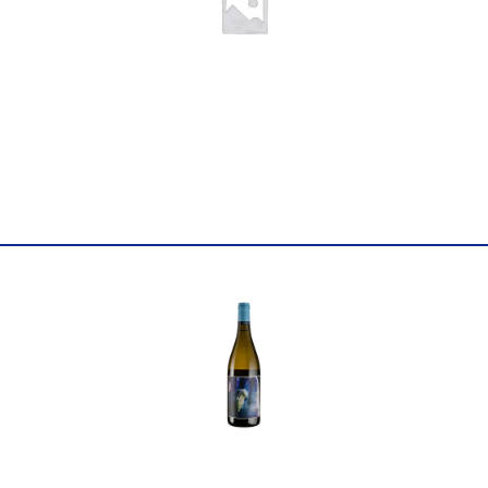
Постачальник
Leone Alato S.p.A.
Колір
Біле
Цукор
напівсухе
Міцність
12
Виноград
Мускат, Верментіно
Об'єм
0.75