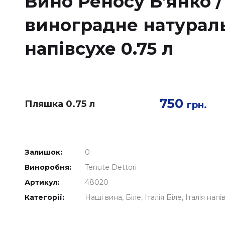
Вино Реносу Б'янко /
виноградне натураль
напівсухе 0.75 л
750
Пляшка 0.75 л
грн.
Залишок:
0
Виноробня:
Tenute Dettori
Артикул:
48020
Категорії:
Наші вина
Біле
Італія Біле
Італія напі