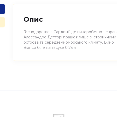
Опис
Господарство з Сардинії, де виноробство - справа 
Алессандро Детторі працює лише з історичними
острова та середземноморського клімату. Вино T
Bianco біле напівсухе 0,75 л
Атрибути
Значення
Виноробня
Tenute Dettori
Найменування
Вино виноградне натурал
повне
Tenute Dettori 0,75л
Країна
Італія