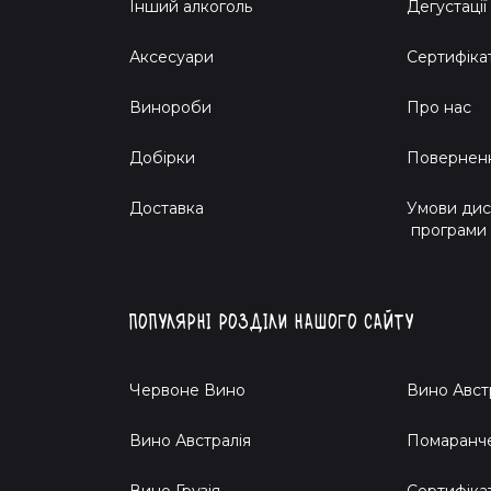
Інший алкоголь
Дегустації
Аксесуари
Сертифіка
Винороби
Про нас
Добірки
Поверненн
Доставка
Умови дис
програми
Популярні розділи нашого сайту
Червоне Вино
Вино Авст
Вино Австралія
Помаранч
Вино Грузія
Cертифіка