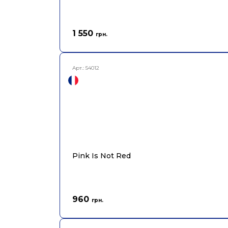
1 550
грн.
Арт.:
54012
Pink Is Not Red
960
грн.