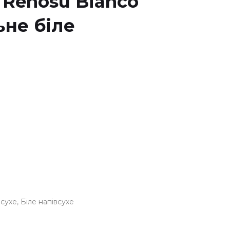
 Renosu Bianco
не біле
всухе
Біле напівсухе