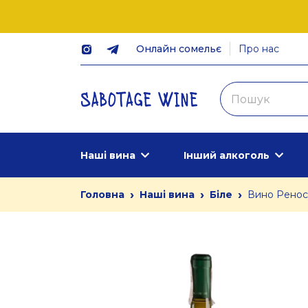
Онлайн сомельє
Про нас
Наші вина
Інший алкоголь
›
›
›
Головна
Наші вина
Біле
Вино Реносу