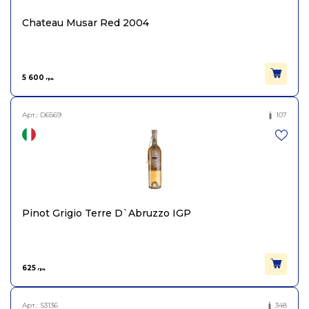
Chateau Musar Red 2004
5 600
грн.
Арт.:
D6569
107
Pinot Grigio Terre D`Abruzzo IGP
625
грн.
Арт.:
S3136
348