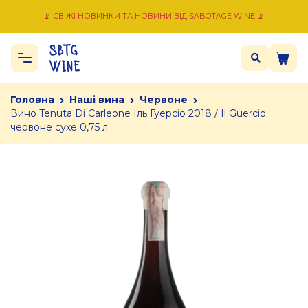
📡 СВІЖІ НОВИНКИ ТА НОВИНИ ВІД SABOTAGE WINE 📡
›
›
›
Головна
Наші вина
Червоне
Вино Tenuta Di Carleone Іль Гуерсіо 2018 / Il Guercio
червоне сухе 0,75 л