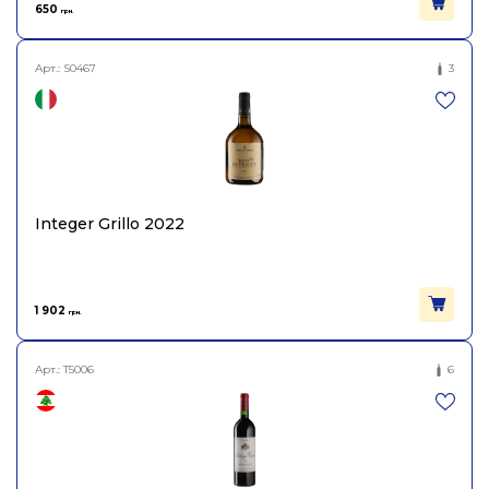
650
грн.
Арт.:
S0467
3
Integer Grillo 2022
1 902
грн.
Арт.:
T5006
6