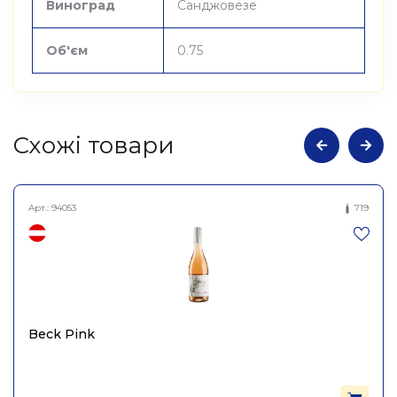
Виноград
Санджовезе
Об'єм
0.75
Cхожі товари
Арт.:
94053
719
Beck Pink